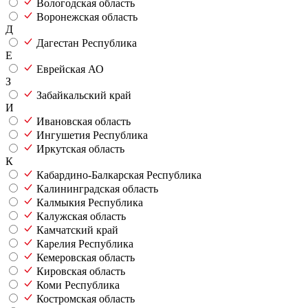
Вологодская область
Воронежская область
Д
Дагестан Республика
Е
Еврейская АО
З
Забайкальский край
И
Ивановская область
Ингушетия Республика
Иркутская область
К
Кабардино-Балкарская Республика
Калининградская область
Калмыкия Республика
Калужская область
Камчатский край
Карелия Республика
Кемеровская область
Кировская область
Коми Республика
Костромская область