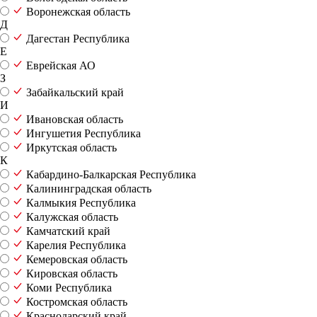
Воронежская область
Д
Дагестан Республика
Е
Еврейская АО
З
Забайкальский край
И
Ивановская область
Ингушетия Республика
Иркутская область
К
Кабардино-Балкарская Республика
Калининградская область
Калмыкия Республика
Калужская область
Камчатский край
Карелия Республика
Кемеровская область
Кировская область
Коми Республика
Костромская область
Краснодарский край