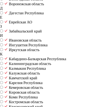
Воронежская область
Д
Дагестан Республика
Е
Еврейская АО
З
Забайкальский край
И
Ивановская область
Ингушетия Республика
Иркутская область
К
Кабардино-Балкарская Республика
Калининградская область
Калмыкия Республика
Калужская область
Камчатский край
Карелия Республика
Кемеровская область
Кировская область
Коми Республика
Костромская область
Краснодарский край