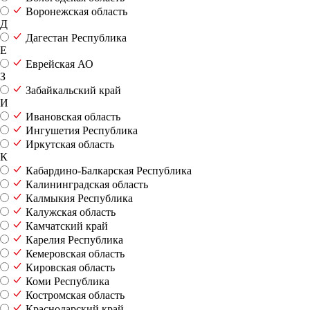
Воронежская область
Д
Дагестан Республика
Е
Еврейская АО
З
Забайкальский край
И
Ивановская область
Ингушетия Республика
Иркутская область
К
Кабардино-Балкарская Республика
Калининградская область
Калмыкия Республика
Калужская область
Камчатский край
Карелия Республика
Кемеровская область
Кировская область
Коми Республика
Костромская область
Краснодарский край