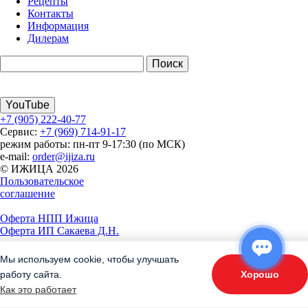
Рецепты
Контакты
Информация
Дилерам
YouTube
+7 (905) 222-40-77
Сервис:
+7 (969) 714-91-17
режим работы: пн-пт 9-17:30 (по МСК)
e-mail:
order@ijiza.ru
© ИЖИЦА 2026
Пользовательское
соглашение
Оферта НПП Ижица
Оферта ИП Сакаева Д.Н.
Мы используем cookie, чтобы улучшать
Хорошо
работу сайта.
* представленная на сайте информация носит исключительно
ОТВЕТЬТЕ НА 3 ВОПРОСА
Как это работает
«Подберите оборудование»
информационный характер и ни при каких условиях не является
публичной офертой, определяемой положениями Статьи 437 (2)