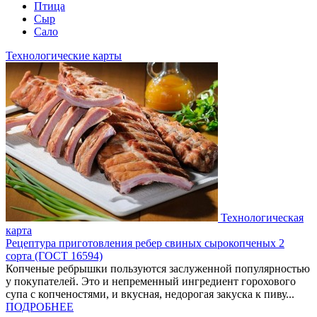
Птица
Сыр
Сало
Технологические карты
Технологическая
карта
Рецептура приготовления ребер свиных сырокопченых 2
сорта (ГОСТ 16594)
Копченые ребрышки пользуются заслуженной популярностью
у покупателей. Это и непременный ингредиент горохового
супа с копченостями, и вкусная, недорогая закуска к пиву...
ПОДРОБНЕЕ