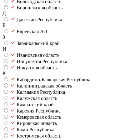
Вологодская область
Воронежская область
Д
Дагестан Республика
Е
Еврейская АО
З
Забайкальский край
И
Ивановская область
Ингушетия Республика
Иркутская область
К
Кабардино-Балкарская Республика
Калининградская область
Калмыкия Республика
Калужская область
Камчатский край
Карелия Республика
Кемеровская область
Кировская область
Коми Республика
Костромская область