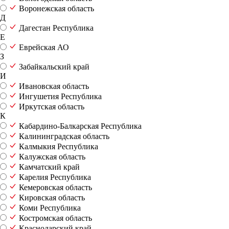
Воронежская область
Д
Дагестан Республика
Е
Еврейская АО
З
Забайкальский край
И
Ивановская область
Ингушетия Республика
Иркутская область
К
Кабардино-Балкарская Республика
Калининградская область
Калмыкия Республика
Калужская область
Камчатский край
Карелия Республика
Кемеровская область
Кировская область
Коми Республика
Костромская область
Краснодарский край