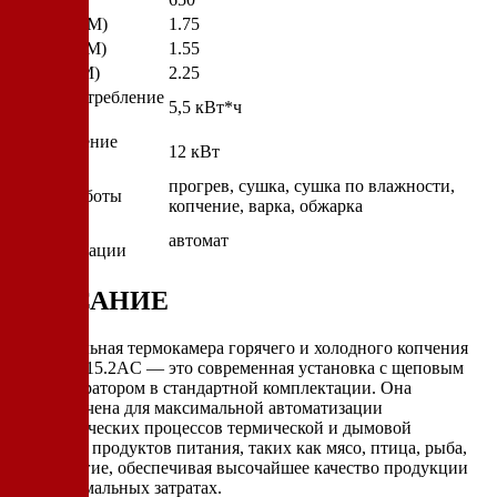
Ширина (М)
1.75
Глубина (М)
1.55
Высота (М)
2.25
Энергопотребление
5,5 кВт*ч
(КВт/Час)
Подключение
12 кВт
(КВт)
прогрев, сушка, сушка по влажности,
Режим работы
копчение, варка, обжарка
Степень
автомат
автоматизации
ОПИСАНИЕ
Универсальная термокамера горячего и холодного копчения
Ижица Z115.2AC — это современная установка с щеповым
дымогенератором в стандартной комплектации. Она
предназначена для максимальной автоматизации
технологических процессов термической и дымовой
обработки продуктов питания, таких как мясо, птица, рыба,
сыр и другие, обеспечивая высочайшее качество продукции
при минимальных затратах.