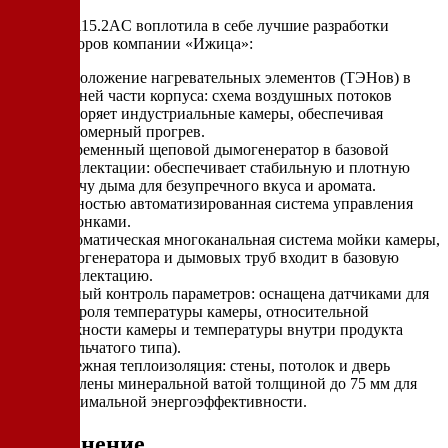
Модель Z115.2AC воплотила в себе лучшие разработки
конструкторов компании «Ижица»:
Расположение нагревательных элементов (ТЭНов) в
верхней части корпуса: схема воздушных потоков
повторяет индустриальные камеры, обеспечивая
равномерный прогрев.
Современный щеповой дымогенератор в базовой
комплектации: обеспечивает стабильную и плотную
подачу дыма для безупречного вкуса и аромата.
Полностью автоматизированная система управления
заслонками.
Автоматическая многоканальная система мойки камеры,
дымогенератора и дымовых труб входит в базовую
комплектацию.
Точный контроль параметров: оснащена датчиками для
контроля температуры камеры, относительной
влажности камеры и температуры внутри продукта
(игольчатого типа).
Надежная теплоизоляция: стены, потолок и дверь
утеплены минеральной ватой толщиной до 75 мм для
максимальной энергоэффективности.
Применение