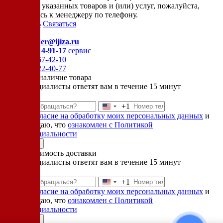
стоимости указанных товаров и (или) услуг, пожалуйста,
обращайтесь к менеджеру по телефону.
Позвонить
Связаться
Контакты
E-mail:
order@ijiza.ru
+7 (969) 714-91-17
cервис
+7 (812) 467-42-10
+7 (905) 222-40-77
Уточнить наличие товара
Наши специалисты ответят вам в течение 15 минут
+1
Соединенные
Даю
согласие на обработку моих персональных данных
и
Штаты
подтверждаю, что
ознакомлен с Политикой
+1
конфиденциальности
Отправить
Узнать стоимость доставки
Наши специалисты ответят вам в течение 15 минут
+1
Соединенные
Даю
согласие на обработку моих персональных данных
и
Штаты
подтверждаю, что
ознакомлен с Политикой
+1
конфиденциальности
Отправить