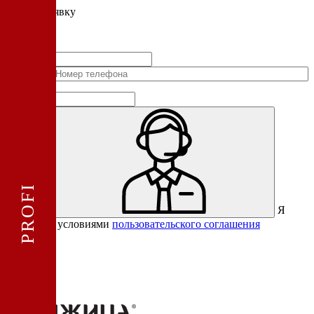
Подать
заявку
Заполните контактные данные, и мы отправим вам на WhatsApp
список с предприятиями, которые работают на термокамерах Varmen.
+1
Соединенные
Штаты
+1
Я
Отправить
согласен с условиями
пользовательского соглашения
Спасибо за вашу заявку!
В ближайшее время с вами
свяжется консультант.