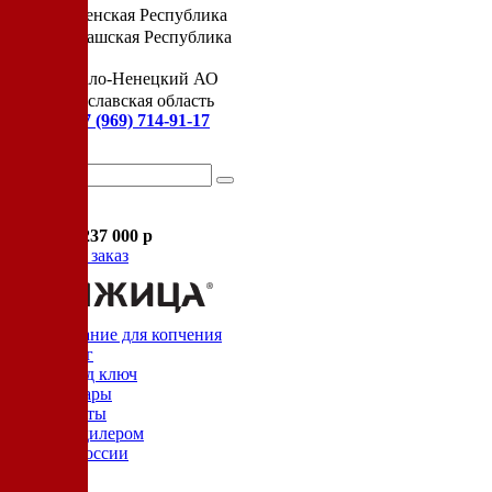
Чеченская Республика
Чувашская Республика
Я
Ямало-Ненецкий АО
Ярославская область
Сервис:
+7 (969) 714-91-17
Корзина
В корзине
Итого :
1 237 000 р
Оформить заказ
Оборудование для копчения
Каталог
Цех под ключ
Семинары
Контакты
Стать дилером
Цеха России