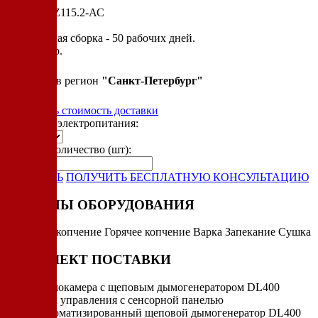
Артикул: Z115.2-АС
Cтандартная сборка - 50 рабочих дней.
2 300 000 р.
Привезем в регион
"
Санкт-Петербург
"
Рассчитать стоимость доставки
Варианты электропитания:
Укажите количество (шт):
-
+
ЗАКАЗАТЬ
ПОЛУЧИТЬ БЕСПЛАТНУЮ КОНСУЛЬТАЦИЮ
РЕЖИМЫ ОБОРУДОВАНИЯ
Холодное копчение
Горячее копчение
Варка
Запекание
Сушка
КОМПЛЕКТ ПОСТАВКИ
Термокамера с щеповым дымогенератором DL400
Блок управления с сенсорной панелью
Автоматизированный щеповой дымогенератор DL400