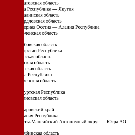
Саратовская область
Саха Республика — Якутия
Сахалинская область
Свердловская область
Северная Осетия — Алания Республика
Смоленская область
Т
Тамбовская область
Татарстан Республика
Тверская область
Томская область
Тульская область
Тыва Республика
Тюменская область
У
Удмуртская Республика
Ульяновская область
Х
Хабаровский край
Хакасия Республика
Ханты-Мансийский Автономный округ — Югра АО
Ч
Челябинская область