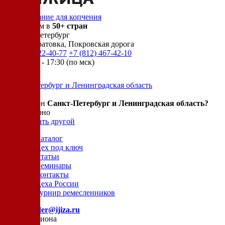
Оборудование для копчения
Доставляем в
50+ стран
г.
Санкт-Петербург
п. Новосаратовка, Покровская дорога
+7 (905) 222-40-77
+7 (812) 467-42-10
пн-пт 9:00 - 17:30 (по мск)
Санкт-Петербург и Ленинградская область
Ваш регион
Санкт-Петербург и Ленинградская область?
Да, все верно
Нет, выбрать другой
Каталог
Цех под ключ
Статьи
Семинары
Контакты
Цеха России
Турнир
ремесленников
E-mail:
order@ijiza.ru
Выбор региона