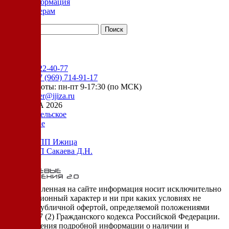
Информация
Дилерам
YouTube
+7 (905) 222-40-77
Сервис:
+7 (969) 714-91-17
режим работы: пн-пт 9-17:30 (по МСК)
e-mail:
order@ijiza.ru
© ИЖИЦА 2026
Пользовательское
соглашение
Оферта НПП Ижица
Оферта ИП Сакаева Д.Н.
* представленная на сайте информация носит исключительно
информационный характер и ни при каких условиях не
является публичной офертой, определяемой положениями
Статьи 437 (2) Гражданского кодекса Российской Федерации.
Для получения подробной информации о наличии и