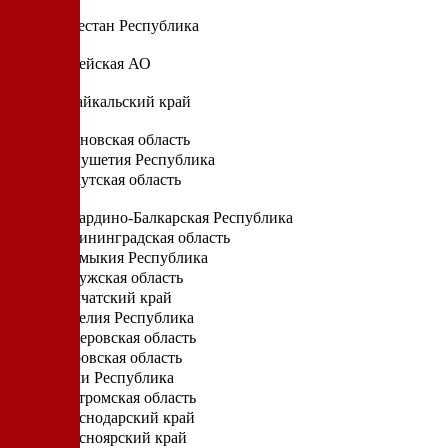
Д
Дагестан Республика
Е
Еврейская АО
З
Забайкальский край
И
Ивановская область
Ингушетия Республика
Иркутская область
К
Кабардино-Балкарская Республика
Калининградская область
Калмыкия Республика
Калужская область
Камчатский край
Карелия Республика
Кемеровская область
Кировская область
Коми Республика
Костромская область
Краснодарский край
Красноярский край