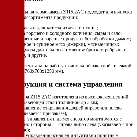
Универсальная термокамера Z115.2AC подходит для выпуска
широкого ассортимента продукции:
колбасы и деликатесы из мяса и птицы;
рыба горячего и холодного копчения, сыры и сало;
запеченные и вареные продукты без обработки дымом;
вяленое и сушеное мясо (джерки), мясные чипсы;
продукты длительного томления: брискет, ребрышки
BBQ, и другие.
Камера рассчитана на работу с напольной закатной тележкой
(габариты 760x708x1250 мм).
Конструкция и система управления
камера Z115.2AC изготовлена из высококачественной
нержавеющей стали толщиной до 3 мм;
направление открывания дверей вправо или влево
(указывается при заказе);
пульт управления и дымогенератор монтируются с
удобной стороны — справа либо слева (указывается при
заказе);
блок управления оснащен интуитивно понятным