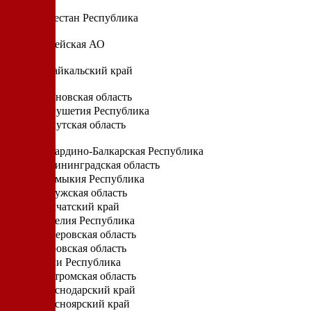
Д
Дагестан Республика
Е
Еврейская АО
З
Забайкальский край
И
Ивановская область
Ингушетия Республика
Иркутская область
К
Кабардино-Балкарская Республика
Калининградская область
Калмыкия Республика
Калужская область
Камчатский край
Карелия Республика
Кемеровская область
Кировская область
Коми Республика
Костромская область
Краснодарский край
Красноярский край