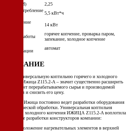
Высота (М)
2,25
Энергопотребление
5,5 кВт*ч
(КВт/Час)
Подключение
14 кВт
(КВт)
горячее копчение, проварка паром,
Режимы работы
запекание, холодное копчение
Степень
автомат
автоматизации
ОПИСАНИЕ
Купить универсальную коптильню горячего и холодного
копчения Ижица Z115.2-A – значит существенно расширить
ассортимент перерабатываемого сырья и производимой
продукции и снизить его цену.
Компания Ижица постоянно ведет разработки оборудования
для термической обработки. Универсальная коптильня
горячего и холодного копчения ИЖИЦА Z115.2-A воплотила
следующие разработки конструкторов компании:
расположение нагревательных элементов в верхней