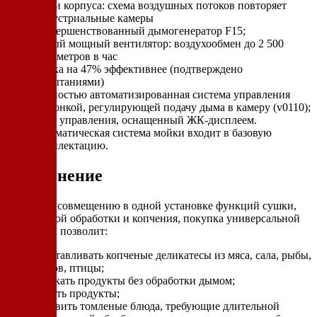
части корпуса: схема воздушных потоков повторяет
индустриальные камеры
усовершенствованный дымогенератор F15;
новый мощный вентилятор: воздухообмен до 2 500
кубометров в час
сушка на 47% эффективнее (подтверждено
испытаниями)
полностью автоматизированная система управления
заслонкой, регулирующей подачу дыма в камеру (v0110);
блок управления, оснащенный ЖК-дисплеем.
автоматическая система мойки входит в базовую
комплектацию.
Применение
Благодаря совмещению в одной установке функций сушки,
термической обработки и копчения, покупка универсальной
коптильни позволит:
изготавливать копченые деликатесы из мяса, сала, рыбы,
сыров, птицы;
запекать продукты без обработки дымом;
вялить продукты;
готовить томленые блюда, требующие длительной