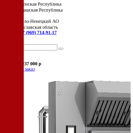
Чеченская Республика
Чувашская Республика
Я
Ямало-Ненецкий АО
Ярославская область
Сервис:
+7 (969) 714-91-17
Корзина
В корзине
Итого :
1 237 000 р
Оформить заказ
Оборудование для копчения
Каталог
Цех под ключ
Семинары
Контакты
Стать дилером
Цеха России