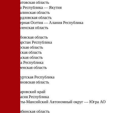
Саратовская область
Саха Республика — Якутия
Сахалинская область
Свердловская область
Северная Осетия — Алания Республика
Смоленская область
Т
Тамбовская область
Татарстан Республика
Тверская область
Томская область
Тульская область
Тыва Республика
Тюменская область
У
Удмуртская Республика
Ульяновская область
Х
Хабаровский край
Хакасия Республика
Ханты-Мансийский Автономный округ — Югра АО
Ч
Челябинская область