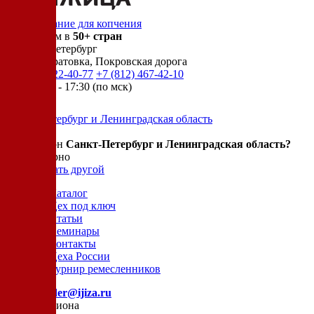
Оборудование для копчения
Доставляем в
50+ стран
г.
Санкт-Петербург
п. Новосаратовка, Покровская дорога
+7 (905) 222-40-77
+7 (812) 467-42-10
пн-пт 9:00 - 17:30 (по мск)
Санкт-Петербург и Ленинградская область
Ваш регион
Санкт-Петербург и Ленинградская область?
Да, все верно
Нет, выбрать другой
Каталог
Цех под ключ
Статьи
Семинары
Контакты
Цеха России
Турнир
ремесленников
E-mail:
order@ijiza.ru
Выбор региона