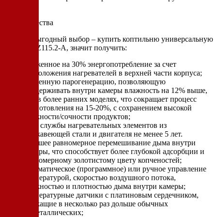
режиме.
Преимущества
Сделать выгодный выбор – купить коптильню универсальную
ИЖИЦА-Z115.2-A, значит получить:
сниженное на 30% энергопотребление за счет
расположения нагревателей в верхней части корпуса;
усиленную парогенерацию, позволяющую
поддерживать внутри камеры влажность на 12% выше,
чем в более ранних моделях, что сокращает процесс
приготовления на 15-20%, с сохранением высокой
влажности/сочности продуктов;
срок службы нагревательных элементов из
нержавеющей стали и двигателя не менее 5 лет.
хорошее равномерное перемешивание дыма внутри
камеры, что способствует более глубокой адсорбции и
равномерному золотистому цвету копченостей;
автоматическое (программное) или ручное управление
температурой, скоростью воздушного потока,
влажностью и плотностью дыма внутри камеры;
температурные датчики с платиновым сердечником,
служащие в несколько раз дольше обычных
биметаллических;