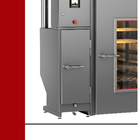
+7 (905) 222-40-77
+7 (812) 467-42-10
пн-пт 9:00 - 17:30 МСК
Корзина
В корзине
Итого :
1 237 000 р
Оформить заказ
Главная
Оборудование
Автоматизированная универсальная термокамера
ИЖИЦА Z115.2-A
Автоматизированная
универсальная термокамера
ИЖИЦА Z115.2-A
Добавить к сравнению
100 кг