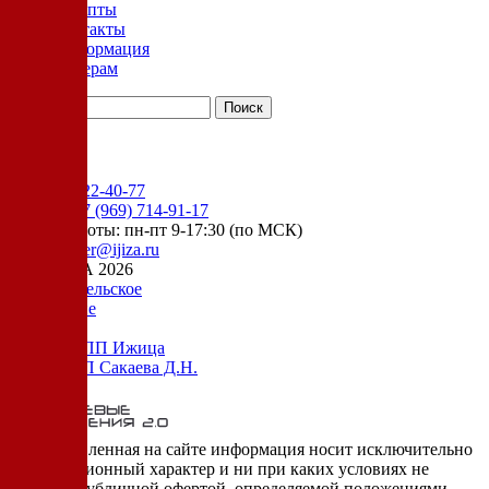
Рецепты
Контакты
Информация
Дилерам
YouTube
+7 (905) 222-40-77
Сервис:
+7 (969) 714-91-17
режим работы: пн-пт 9-17:30 (по МСК)
e-mail:
order@ijiza.ru
© ИЖИЦА 2026
Пользовательское
соглашение
Оферта НПП Ижица
Оферта ИП Сакаева Д.Н.
* представленная на сайте информация носит исключительно
информационный характер и ни при каких условиях не
является публичной офертой, определяемой положениями