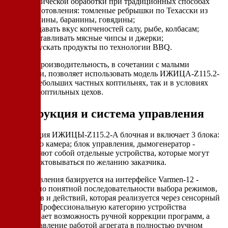
термической обработки при традиционных способах
приготовления: томленые ребрышки по Техасски из
свинины, баранины, говядины;
придавать вкус копченостей салу, рыбе, колбасам;
изготавливать мясные чипсы и джерки;
выпускать продукты по технологии BBQ.
Высокая производительность, в сочетании с малыми
габаритами, позволяет использовать модель ИЖИЦА-Z115.2-
A, как в небольших частных коптильнях, так и в условиях
крупных коптильных цехов.
Конструкция и система управления
Конструкция ИЖИЦЫ-Z115.2-A блочная и включает 3 блока:
собственно камера; блок управления, дымогенератор -
представляют собой отдельные устройства, которые могут
доукомплектовываться по желанию заказчика.
Блок управления базируется на интерфейсе Varmen-12 -
интуитивно понятной последовательности выбора режимов,
параметров и действий, которая реализуется через сенсорный
дисплей. Профессиональную категорию устройства
подчеркивает возможность ручной коррекции программ, а
также управление работой агрегата в полностью ручном