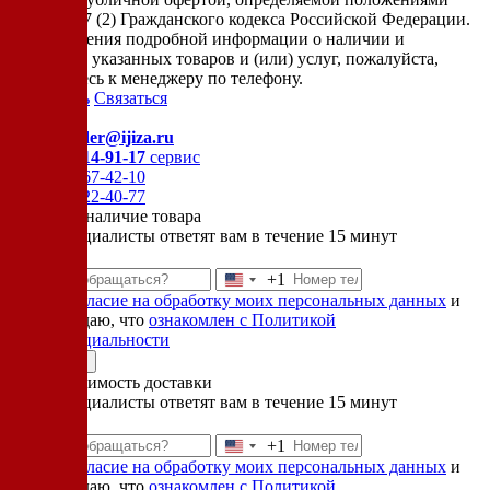
Статьи 437 (2) Гражданского кодекса Российской Федерации.
Для получения подробной информации о наличии и
стоимости указанных товаров и (или) услуг, пожалуйста,
обращайтесь к менеджеру по телефону.
Позвонить
Связаться
Контакты
E-mail:
order@ijiza.ru
+7 (969) 714-91-17
cервис
+7 (812) 467-42-10
+7 (905) 222-40-77
Уточнить наличие товара
Наши специалисты ответят вам в течение 15 минут
+1
Соединенные
Даю
согласие на обработку моих персональных данных
и
Штаты
подтверждаю, что
ознакомлен с Политикой
+1
конфиденциальности
Отправить
Узнать стоимость доставки
Наши специалисты ответят вам в течение 15 минут
+1
Соединенные
Даю
согласие на обработку моих персональных данных
и
Штаты
подтверждаю, что
ознакомлен с Политикой
+1