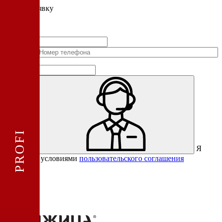
Подать
заявку
Заполните контактные данные, и мы отправим вам на WhatsApp
список с предприятиями, которые работают на термокамерах Varmen.
+1
Соединенные
Штаты
+1
Я
Отправить
согласен с условиями
пользовательского соглашения
Спасибо за вашу заявку!
В ближайшее время с вами
свяжется консультант.