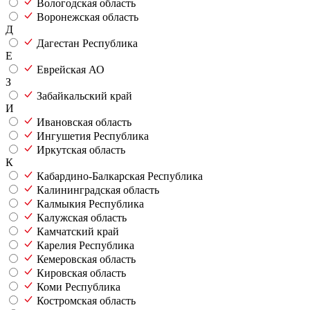
Вологодская область
Воронежская область
Д
Дагестан Республика
Е
Еврейская АО
З
Забайкальский край
И
Ивановская область
Ингушетия Республика
Иркутская область
К
Кабардино-Балкарская Республика
Калининградская область
Калмыкия Республика
Калужская область
Камчатский край
Карелия Республика
Кемеровская область
Кировская область
Коми Республика
Костромская область