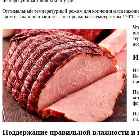
не пересушивает волокна внутри.
Оптимальный температурный режим для копчения мяса находитс
аромат. Главное правило — не превышать температуры 120°C, 
Чт
вр
те
до
И
Ис
Вс
пр
Пе
ко
фо
Не
по
Поддержание правильной влажности и