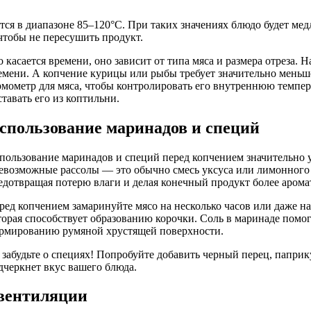
я в диапазоне 85–120°C. При таких значениях блюдо будет медл
чтобы не пересушить продукт.
о касается времени, оно зависит от типа мяса и размера отреза.
емени. А копчение курицы или рыбы требует значительно меньше
рмометр для мяса, чтобы контролировать его внутреннюю темпе
ставать его из коптильни.
спользование маринадов и специй
пользование маринадов и специй перед копчением значительно у
евозможные рассолы — это обычно смесь уксуса или лимонного 
едотвращая потерю влаги и делая конечный продукт более аром
ред копчением замаринуйте мясо на несколько часов или даже на 
торая способствует образованию корочки. Соль в маринаде помо
рмированию румяной хрустящей поверхности.
 забудьте о специях! Попробуйте добавить черный перец, паприк
дчеркнет вкус вашего блюда.
 вентиляции