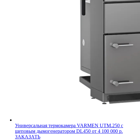
Универсальная термокамера VARMEN UTM.250 с
щеповым дымогенератором DL450
от 4 100 000 р.
ЗАКАЗАТЬ