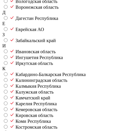
Вологодская область
Воронежская область
Д
Дагестан Республика
Е
Еврейская АО
З
Забайкальский край
И
Ивановская область
Ингушетия Республика
Иркутская область
К
Кабардино-Балкарская Республика
Калининградская область
Калмыкия Республика
Калужская область
Камчатский край
Карелия Республика
Кемеровская область
Кировская область
Коми Республика
Костромская область