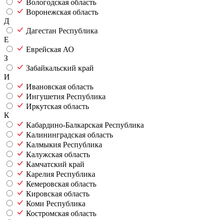
Вологодская область
Воронежская область
Д
Дагестан Республика
Е
Еврейская АО
З
Забайкальский край
И
Ивановская область
Ингушетия Республика
Иркутская область
К
Кабардино-Балкарская Республика
Калининградская область
Калмыкия Республика
Калужская область
Камчатский край
Карелия Республика
Кемеровская область
Кировская область
Коми Республика
Костромская область