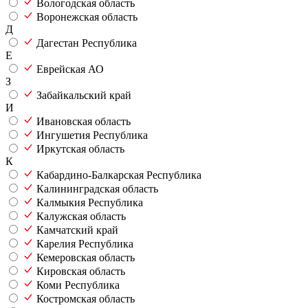
Вологодская область
Воронежская область
Д
Дагестан Республика
Е
Еврейская АО
З
Забайкальский край
И
Ивановская область
Ингушетия Республика
Иркутская область
К
Кабардино-Балкарская Республика
Калининградская область
Калмыкия Республика
Калужская область
Камчатский край
Карелия Республика
Кемеровская область
Кировская область
Коми Республика
Костромская область