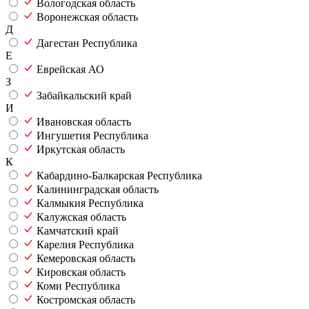
Вологодская область
Воронежская область
Д
Дагестан Республика
Е
Еврейская АО
З
Забайкальский край
И
Ивановская область
Ингушетия Республика
Иркутская область
К
Кабардино-Балкарская Республика
Калининградская область
Калмыкия Республика
Калужская область
Камчатский край
Карелия Республика
Кемеровская область
Кировская область
Коми Республика
Костромская область