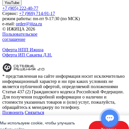
YouTube
+7 (905) 222-40-77
Сервис:
+7 (969) 714-91-17
режим работы: пн-пт 9-17:30 (по МСК)
e-mail:
order@ijiza.ru
© ИЖИЦА 2026
Пользовательское
соглашение
Оферта НПП Ижица
Оферта ИП Сакаева Д.Н.
* представленная на сайте информация носит исключительно
информационный характер и ни при каких условиях не
является публичной офертой, определяемой положениями
Статьи 437 (2) Гражданского кодекса Российской Федерации.
Для получения подробной информации о наличии и
стоимости указанных товаров и (или) услуг, пожалуйста,
обращайтесь к менеджеру по телефону.
Позвонить
Связаться
Контакты
E-mail:
order@ijiza.ru
Мы используем cookie, чтобы улучшать
+7 (969) 714-91-17
cервис