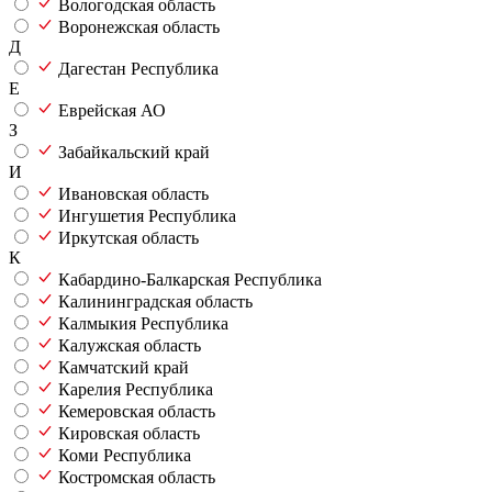
Вологодская область
Воронежская область
Д
Дагестан Республика
Е
Еврейская АО
З
Забайкальский край
И
Ивановская область
Ингушетия Республика
Иркутская область
К
Кабардино-Балкарская Республика
Калининградская область
Калмыкия Республика
Калужская область
Камчатский край
Карелия Республика
Кемеровская область
Кировская область
Коми Республика
Костромская область