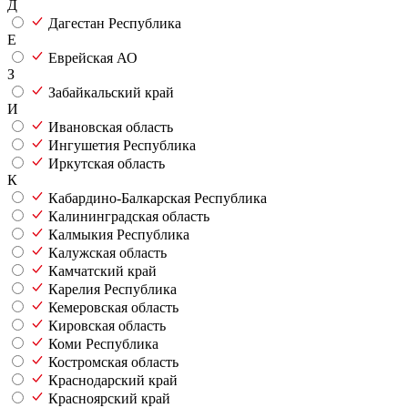
Д
Дагестан Республика
Е
Еврейская АО
З
Забайкальский край
И
Ивановская область
Ингушетия Республика
Иркутская область
К
Кабардино-Балкарская Республика
Калининградская область
Калмыкия Республика
Калужская область
Камчатский край
Карелия Республика
Кемеровская область
Кировская область
Коми Республика
Костромская область
Краснодарский край
Красноярский край