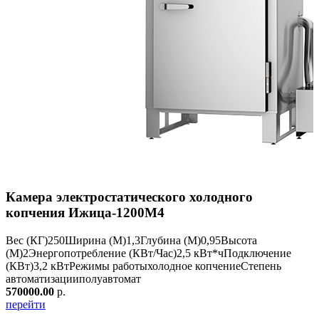
Камера электростатического холодного
копчения Ижица-1200М4
Вес (КГ)
250
Ширина (М)
1,3
Глубина (М)
0,95
Высота
(М)
2
Энергопотребление (КВт/Час)
2,5 кВт*ч
Подключение
(КВт)
3,2 кВт
Режимы работы
холодное копчение
Степень
автоматизации
полуавтомат
570000.00
р.
перейти