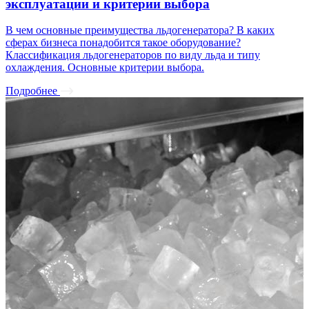
эксплуатации и критерии выбора
В чем основные преимущества льдогенератора? В каких
сферах бизнеса понадобится такое оборудование?
Классификация льдогенераторов по виду льда и типу
охлаждения. Основные критерии выбора.
Подробнее