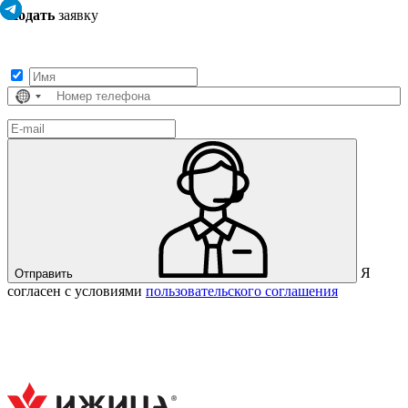
Подать
заявку
Заполните контактные данные, и мы отправим вам на WhatsApp
список с предприятиями, которые работают на термокамерах Varmen.
Страна
не
выбрана
Я
Отправить
согласен с условиями
пользовательского соглашения
Спасибо за вашу заявку!
В ближайшее время с вами
свяжется консультант.