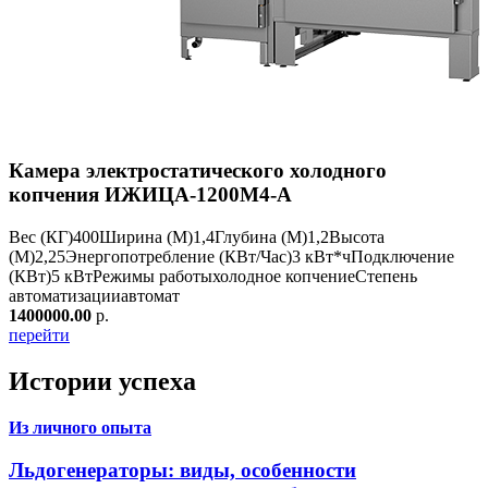
Камера электростатического холодного
копчения ИЖИЦА-1200М4-А
Вес (КГ)
400
Ширина (М)
1,4
Глубина (М)
1,2
Высота
(М)
2,25
Энергопотребление (КВт/Час)
3 кВт*ч
Подключение
(КВт)
5 кВт
Режимы работы
холодное копчение
Степень
автоматизации
автомат
1400000.00
р.
перейти
Истории успеха
Из личного опыта
Льдогенераторы: виды, особенности