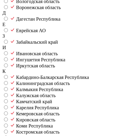
Вологодская область
Воронежская область
Д
Дагестан Республика
Е
Еврейская АО
З
Забайкальский край
И
Ивановская область
Ингушетия Республика
Иркутская область
К
Кабардино-Балкарская Республика
Калининградская область
Калмыкия Республика
Калужская область
Камчатский край
Карелия Республика
Кемеровская область
Кировская область
Коми Республика
Костромская область