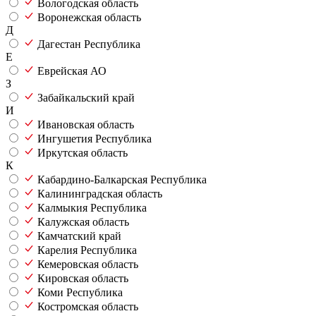
Вологодская область
Воронежская область
Д
Дагестан Республика
Е
Еврейская АО
З
Забайкальский край
И
Ивановская область
Ингушетия Республика
Иркутская область
К
Кабардино-Балкарская Республика
Калининградская область
Калмыкия Республика
Калужская область
Камчатский край
Карелия Республика
Кемеровская область
Кировская область
Коми Республика
Костромская область