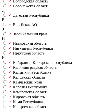
Вологодская область
Воронежская область
Д
Дагестан Республика
Е
Еврейская АО
З
Забайкальский край
И
Ивановская область
Ингушетия Республика
Иркутская область
К
Кабардино-Балкарская Республика
Калининградская область
Калмыкия Республика
Калужская область
Камчатский край
Карелия Республика
Кемеровская область
Кировская область
Коми Республика
Костромская область