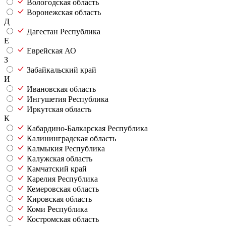
Вологодская область
Воронежская область
Д
Дагестан Республика
Е
Еврейская АО
З
Забайкальский край
И
Ивановская область
Ингушетия Республика
Иркутская область
К
Кабардино-Балкарская Республика
Калининградская область
Калмыкия Республика
Калужская область
Камчатский край
Карелия Республика
Кемеровская область
Кировская область
Коми Республика
Костромская область