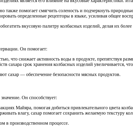
зделиях является его влияние на вкусовые характеристики. Итак
 но также помогает смягчить соленость и подчеркнуть природны
ировать определенные рецепторы в языке, усиливая общее воспр
 обогатить вкусовую палитру колбасных изделий, делая их боле
ервации. Он помогает:
стью, что снижает активность воды в продукте, препятствуя ра
ств сахара срок хранения колбасных изделий увеличивается, что
вляют сахар — обеспечение безопасности мясных продуктов.
 значение. Он способствует:
кциях Майяра, помогая добиться привлекательного цвета колба
живать влагу, сахар помогает сохранить желаемую текстуру кол
ом в производственном процессе.