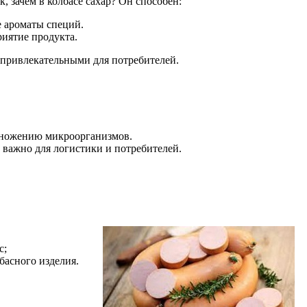
, зачем в колбасе сахар? Он способен:
е ароматы специй.
иятие продукта.
е привлекательными для потребителей.
змножению микроорганизмов.
 важно для логистики и потребителей.
с;
басного изделия.