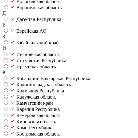
Вологодская область
Воронежская область
Д
Дагестан Республика
Е
Еврейская АО
З
Забайкальский край
И
Ивановская область
Ингушетия Республика
Иркутская область
К
Кабардино-Балкарская Республика
Калининградская область
Калмыкия Республика
Калужская область
Камчатский край
Карелия Республика
Кемеровская область
Кировская область
Коми Республика
Костромская область