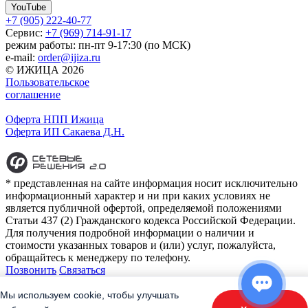
YouTube
+7 (905) 222-40-77
Сервис:
+7 (969) 714-91-17
режим работы: пн-пт 9-17:30 (по МСК)
e-mail:
order@ijiza.ru
© ИЖИЦА 2026
Пользовательское
соглашение
Оферта НПП Ижица
Оферта ИП Сакаева Д.Н.
* представленная на сайте информация носит исключительно
информационный характер и ни при каких условиях не
является публичной офертой, определяемой положениями
Статьи 437 (2) Гражданского кодекса Российской Федерации.
Для получения подробной информации о наличии и
стоимости указанных товаров и (или) услуг, пожалуйста,
обращайтесь к менеджеру по телефону.
Позвонить
Связаться
Контакты
E-mail:
order@ijiza.ru
Мы используем cookie, чтобы улучшать
+7 (969) 714-91-17
cервис