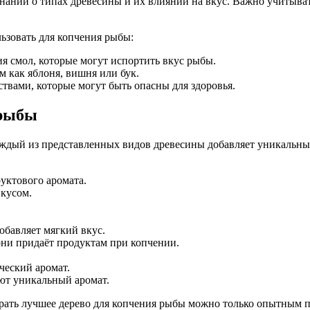
аний о типах древесины и их влиянии на вкус. Важно учитывать 
ьзовать для копчения рыбы:
я смол, которые могут испортить вкус рыбы.
 как яблоня, вишня или бук.
твами, которые могут быть опасны для здоровья.
 рыбы
ждый из представленных видов древесины добавляет уникальны
уктового аромата.
вкусом.
обавляет мягкий вкус.
они придаёт продуктам при копчении.
еский аромат.
ют уникальный аромат.
брать лучшее дерево для копчения рыбы можно только опытным п