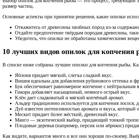
Выбор опилок для копчения рыбы — это процесс, требующий зн
размер частиц.
Основные аспекты при принятии решения, какие опилки испол
Откажитесь от древесины хвойных пород из-за содержани
Отдайте предпочтение твёрдым породам древесины, таким
Убедитесь, что опилки не обработаны химическими вещес
10 лучших видов опилок для копчения
В списке ниже собраны лучшие опилки для копчения рыбы. Ка
Яблоня придает мягкий, слегка сладкий вкус.
Вишня идеальна для добавления рубинового оттенка и фр
Бук обеспечивает равномерное копчение с нейтральным 
Гикори добавляет насыщенный, немного острый вкус.
Клён дает сладковатый и мягкий копчёный аромат.
Альдер традиционно используется для копчения лосося, д
Дуб известен интенсивностью аромата и вкуса, который 
Мескит придает более жёсткий, древесный вкус.
Манго — экзотический выбор, придающий тонкий тропич
Плодовые деревья (например, персик или абрикос) прида
Как видите, вариантов много и все они хороши по-своему. Вы