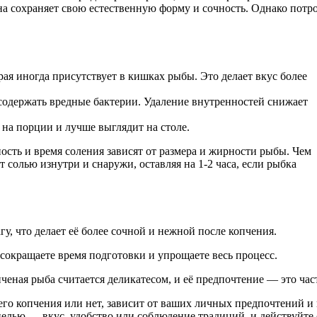
она сохраняет свою естественную форму и сочность. Однако пот
ая иногда присутствует в кишках рыбы. Это делает вкус более
одержать вредные бактерии. Удаление внутренностей снижает
 на порции и лучше выглядит на столе.
сть и время соления зависят от размера и жирности рыбы. Чем
 солью изнутри и снаружи, оставляя на 1-2 часа, если рыбка
у, что делает её более сочной и нежной после копчения.
сокращаете время подготовки и упрощаете весь процесс.
еная рыба считается деликатесом, и её предпочтение — это час
его копчения или нет, зависит от ваших личных предпочтений и
 целью — вкус, удобство или соблюдение традиций, и действуйте