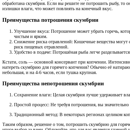
обработана скумбрия. Если вы решите не потрошить рыбу, то 
излишки влаги, что может повлиять на конечный вкус.
Преимущества потрошения скумбрии
Улучшение вкуса: Потрошение может убрать горечь, котор
чистым и ярким.
Снижение риска отравлений: Кишечные вещества могут с
риск пищевых отравлений.
Удобство в подаче: Потрошёная рыба легче разделывается
Кстати, соль — основной консервант при копчении. Интенсивно
натереть скумбрию для горячего копчения? Обычно её натирают
небольшая, и на 4-6 часов, если тушка крупная.
Преимущества непотрошения скумбрии
Сохранение влаги: Целая скумбрия лучше удерживает влаг
Простой процесс: Не требуя потрошения, вы значительно 
Традиционный метод: В некоторых регионах целиком копч
Таким образом, решение о том, потрошить скумбрию для горяч
итоге выбор за вами. Обдумайте, что для вас является главной