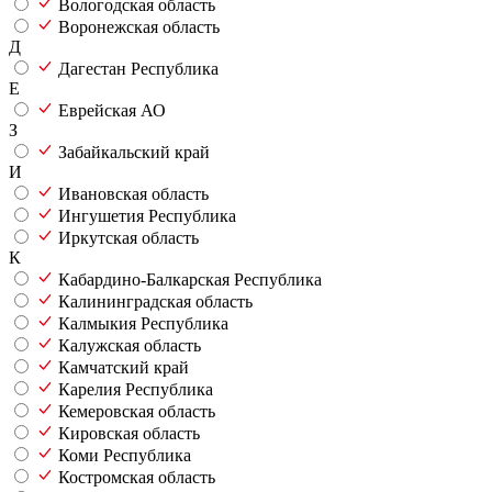
Вологодская область
Воронежская область
Д
Дагестан Республика
Е
Еврейская АО
З
Забайкальский край
И
Ивановская область
Ингушетия Республика
Иркутская область
К
Кабардино-Балкарская Республика
Калининградская область
Калмыкия Республика
Калужская область
Камчатский край
Карелия Республика
Кемеровская область
Кировская область
Коми Республика
Костромская область