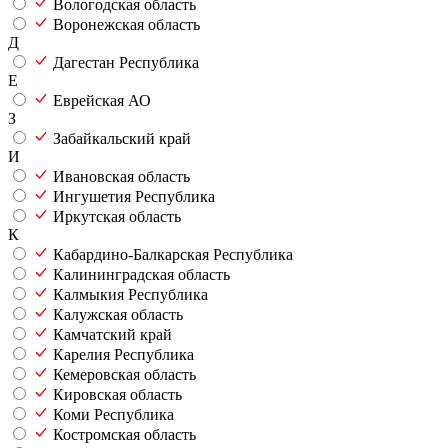
Вологодская область
Воронежская область
Д
Дагестан Республика
Е
Еврейская АО
З
Забайкальский край
И
Ивановская область
Ингушетия Республика
Иркутская область
К
Кабардино-Балкарская Республика
Калининградская область
Калмыкия Республика
Калужская область
Камчатский край
Карелия Республика
Кемеровская область
Кировская область
Коми Республика
Костромская область