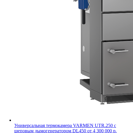
Универсальная термокамера VARMEN UTR.250 с
щеповым дымогенератором DL450
от 4 300 000 р.