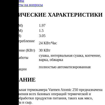
Отзывы
Ответы на вопросы
ТЕХНИЧЕСКИЕ ХАРАКТЕРИСТИКИ
Ширина (М)
1.97
Глубина (М)
1.5
Высота (М)
3.05
Энергопотребление
24 КВт/Час
(КВт/Час)
Подключение (КВт)
30 КВт
сушка, интервальная сушка, копчение,
Режимы работы
варка, обжарка
Степерь
полностью автоматизированная
автоматизации
ОПИСАНИЕ
Универсальная термокамера Varmen Atomic 250 предназначена
для выполнения всех базовых операций термической и
дымовой обработки продуктов питания, таких как мясо,
птица, рыба и сыр.