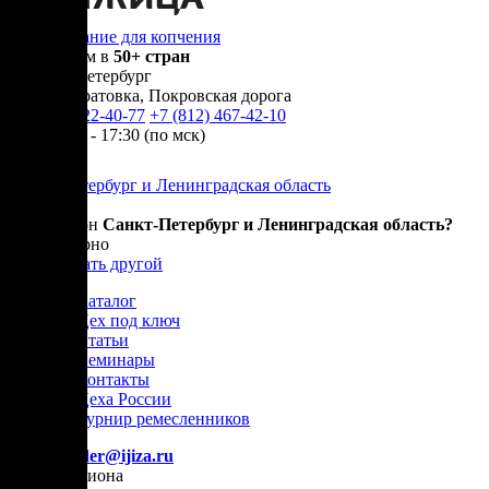
Оборудование для копчения
Доставляем в
50+ стран
г.
Санкт-Петербург
п. Новосаратовка, Покровская дорога
+7 (905) 222-40-77
+7 (812) 467-42-10
пн-пт 9:00 - 17:30 (по мск)
Санкт-Петербург и Ленинградская область
Ваш регион
Санкт-Петербург и Ленинградская область?
Да, все верно
Нет, выбрать другой
Каталог
Цех под ключ
Статьи
Семинары
Контакты
Цеха России
Турнир
ремесленников
E-mail:
order@ijiza.ru
Выбор региона