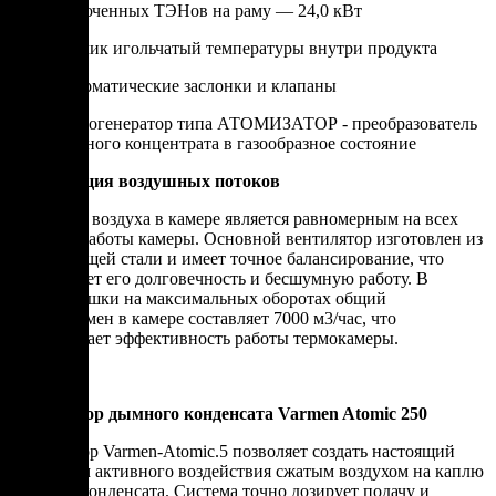
включенных ТЭНов на раму — 24,0 кВт
Датчик игольчатый температуры внутри продукта
Автоматические заслонки и клапаны
Дымогенератор типа АТОМИЗАТОР - преобразователь
дымного концентрата в газообразное состояние
Организация воздушных потоков
Движение воздуха в камере является равномерным на всех
режимах работы камеры. Основной вентилятор изготовлен из
нержавеющей стали и имеет точное балансирование, что
гарантирует его долговечность и бесшумную работу. В
режиме сушки на максимальных оборотах общий
воздухообмен в камере составляет 7000 м3/час, что
обеспечивает эффективность работы термокамеры.
Атомизатор дымного конденсата Varmen Atomic 250
Атомизатор Varmen-Atomic.5 позволяет создать настоящий
дым путем активного воздействия сжатым воздухом на каплю
дымного конденсата. Система точно дозирует подачу и