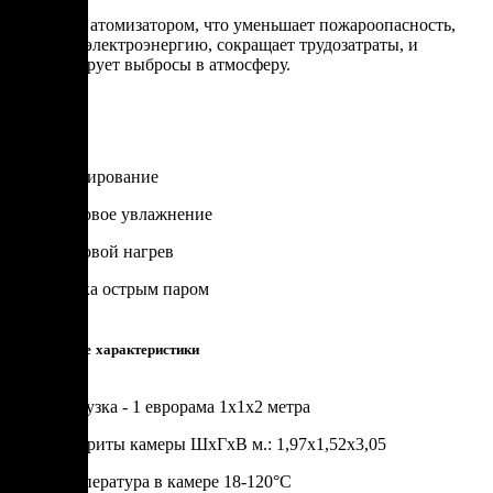
Оснащена атомизатором, что уменьшает пожароопасность,
экономит электроэнергию, сокращает трудозатраты, и
минимизирует выбросы в атмосферу.
Опции
Душирование
Паровое увлажнение
Паровой нагрев
Варка острым паром
Технические характеристики
Загрузка - 1 еврорама 1х1х2 метра
Габариты камеры ШхГхВ м.: 1,97х1,52х3,05
Tемпература в камере 18-120°C