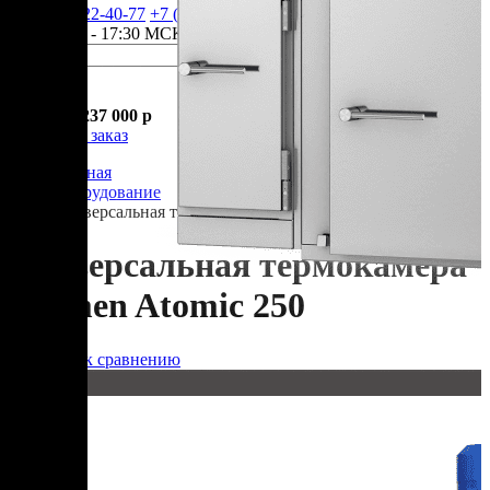
+7 (905) 222-40-77
+7 (812) 467-42-10
пн-пт 9:00 - 17:30 МСК
Корзина
В корзине
Итого :
1 237 000 р
Оформить заказ
Главная
Оборудование
Универсальная термокамера Varmen Atomic 250
Универсальная термокамера
Varmen Atomic 250
Добавить к сравнению
250 кг