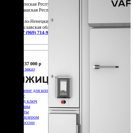
Чеченская Республика
Чувашская Республика
Я
Ямало-Ненецкий АО
Ярославская область
Сервис:
+7 (969) 714-91-17
Корзина
В корзине
Итого :
1 237 000 р
Оформить заказ
Оборудование для копчения
Каталог
Цех под ключ
Семинары
Контакты
Стать дилером
Цеха России