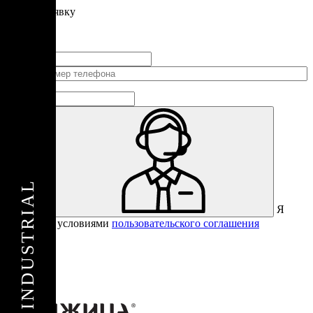
Подать
заявку
Заполните контактные данные, и мы отправим вам на WhatsApp
список с предприятиями, которые работают на термокамерах Varmen.
Страна
не
выбрана
Я
Отправить
согласен с условиями
пользовательского соглашения
Спасибо за вашу заявку!
В ближайшее время с вами
свяжется консультант.