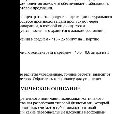
давление компонентов дыма, что обеспечивает стабильность
качества готовой продукции.
Дымный концентрат - это продукт конденсации натурального
дыма. В процессе производства дым пропускают через
систему фильтрации, в которой он очищается и
конденсируется, после чего хранится в жидком состоянии.
Цикл копчения в среднем - *16 - 25 минут на 1 партию
продукции.
Расход дымного концентрата в среднем - *0,5 - 0,6 литра на 1
загрузку
*Указанные расчеты усредненные, точные расчеты зависят от
ряда параметров. Обратитесь к технологу для уточнения.
ЭКОНОМИЧЕСКОЕ ОПИСАНИЕ
Для более детального понимания экономики коптильного
производства мы разработали типовой бизнес-план, который
поможет понять как считается себестоимость готовой
продукции и какие первоначальные вложения необходимы