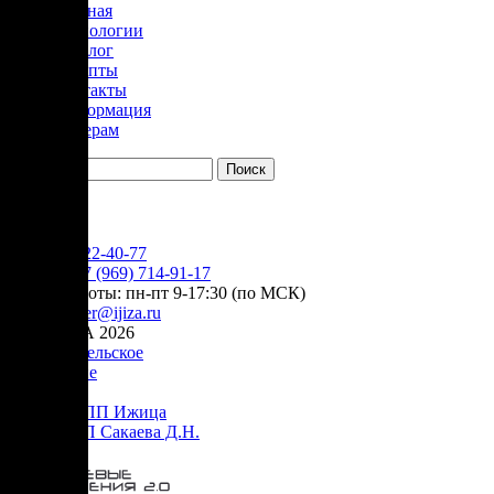
Главная
Технологии
Каталог
Рецепты
Контакты
Информация
Дилерам
YouTube
+7 (905) 222-40-77
Сервис:
+7 (969) 714-91-17
режим работы: пн-пт 9-17:30 (по МСК)
e-mail:
order@ijiza.ru
© ИЖИЦА 2026
Пользовательское
соглашение
Оферта НПП Ижица
Оферта ИП Сакаева Д.Н.