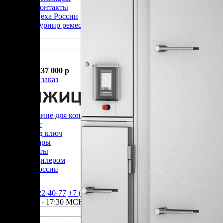
Контакты
Цеха России
Турнир
ремесленников
Корзина
В корзине
Итого :
1 237 000 р
Оформить заказ
Оборудование для копчения
Каталог
Цех под ключ
Семинары
Контакты
Стать дилером
Цеха России
+7 (905) 222-40-77
+7 (812) 467-42-10
пн-пт 9:00 - 17:30 МСК
Корзина