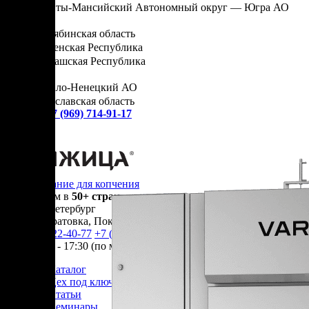
Ханты-Мансийский Автономный округ — Югра АО
Ч
Челябинская область
Чеченская Республика
Чувашская Республика
Я
Ямало-Ненецкий АО
Ярославская область
Сервис:
+7 (969) 714-91-17
Оборудование для копчения
Доставляем в
50+ стран
г.
Санкт-Петербург
п. Новосаратовка, Покровская дорога
+7 (905) 222-40-77
+7 (812) 467-42-10
пн-пт 9:00 - 17:30 (по мск)
Каталог
Цех под ключ
Статьи
Семинары