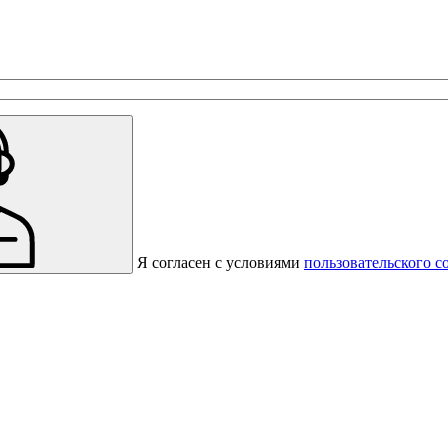
с предприятиями, которые работают на термокамерах Varmen.
Я согласен с условиями
пользовательского с
Спасибо за вашу заявку!
В ближайшее время с вами
свяжется консультант.