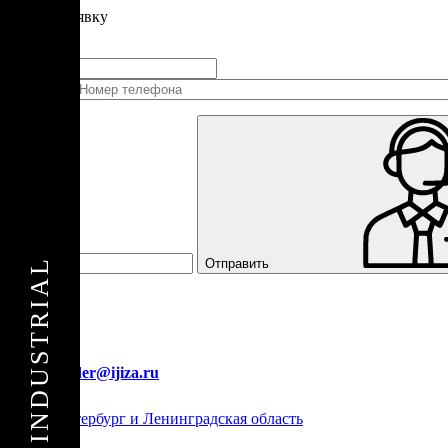
Подать
заявку
Заполните контактные данные, и мы отправим вам на WhatsApp список 
+1
Соединенные
Штаты
+1
Отправить
E-mail:
order@ijiza.ru
Санкт-Петербург и Ленинградская область