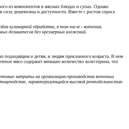
ного из компонентов в мясных блюдах и супах. Однако
в силу дешевизны и доступности. Вместе с ростом спроса
ов кулинарной обработки, в том числе - копчения.
еных деликатесов без чрезмерных вложений.
о подходящим и детям, и людям преклонного возраста. В нем
пченое мясо содержит меньшее количество холестерина, что
товые затраты на организацию производства копченых
 птицеводстве, характеризующийся высокой рентабельностью