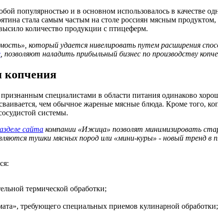
обой популярностью и в основном использовалось в качестве од
рятина стала самым частым на столе россиян мясным продуктом, 
высило количество продукции с птицеферм.
мость», который удается нивелировать путем расширения способ
е
, позволяют наладить прибыльный бизнес по производству копч
я копчения
 признанным специалистами в области питания одинаково хорош
усваивается, чем обычное жареные мясные блюда. Кроме того, ко
сосудистой системы.
азделе сайта
компании «Ижица» позволят минимизировать стар
являются тушки мясных пород или «мини-куры» - новый тренд в
ся:
ельной термической обработки;
омата», требующего специальных приемов кулинарной обработки;