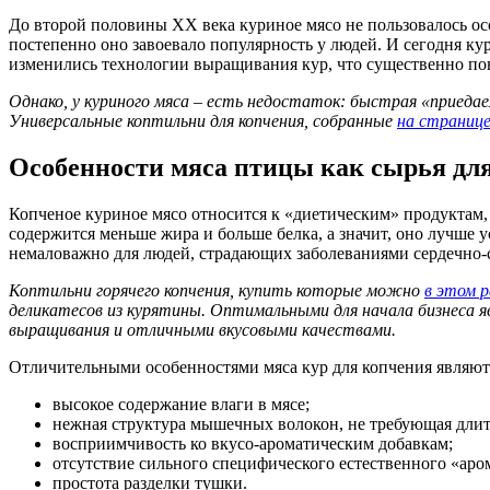
До второй половины XX века куриное мясо не пользовалось ос
постепенно оно завоевало популярность у людей. И сегодня ку
изменились технологии выращивания кур, что существенно по
Однако, у куриного мяса – есть недостаток: быстрая «приедае
Универсальные коптильни для копчения, собранные
на страниц
Особенности мяса птицы как сырья дл
Копченое куриное мясо относится к «диетическим» продуктам,
содержится меньше жира и больше белка, а значит, оно лучше 
немаловажно для людей, страдающих заболеваниями сердечно-
Коптильни горячего копчения, купить которые можно
в этом р
деликатесов из курятины. Оптимальными для начала бизнеса 
выращивания и отличными вкусовыми качествами.
Отличительными особенностями мяса кур для копчения являют
высокое содержание влаги в мясе;
нежная структура мышечных волокон, не требующая длит
восприимчивость ко вкусо-ароматическим добавкам;
отсутствие сильного специфического естественного «ар
простота разделки тушки.