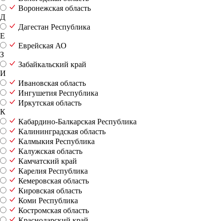
Воронежская область
Д
Дагестан Республика
Е
Еврейская АО
З
Забайкальский край
И
Ивановская область
Ингушетия Республика
Иркутская область
К
Кабардино-Балкарская Республика
Калининградская область
Калмыкия Республика
Калужская область
Камчатский край
Карелия Республика
Кемеровская область
Кировская область
Коми Республика
Костромская область
Краснодарский край