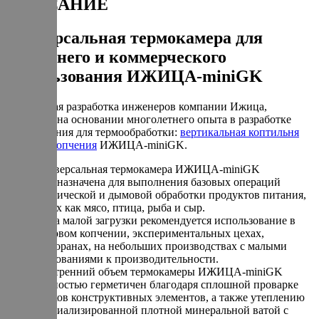
ОПИСАНИЕ
Универсальная термокамера для
домашнего и коммерческого
использования ИЖИЦА-miniGK
Уникальная разработка инженеров компании Ижица,
созданная на основании многолетнего опыта в разработке
оборудования для термообработки:
вертикальная коптильня
горячего копчения
ИЖИЦА-miniGK.
Универсальная термокамера ИЖИЦА-miniGK
предназначена для выполнения базовых операций
термической и дымовой обработки продуктов питания,
таких как мясо, птица, рыба и сыр.
Из-за малой загрузки рекомендуется использование в
бытовом копчении, экспериментальных цехах,
ресторанах, на небольших производствах с малыми
требованиями к производительности.
Внутренний объем термокамеры ИЖИЦА-miniGK
полностью герметичен благодаря сплошной проварке
стыков конструктивных элементов, а также утеплению
специализированной плотной минеральной ватой с