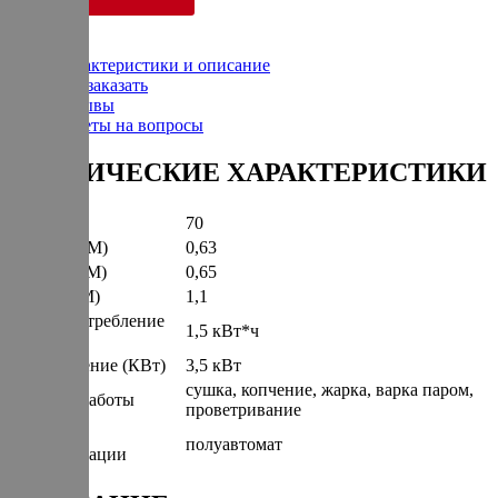
Характеристики и описание
Как заказать
Отзывы
Ответы на вопросы
ТЕХНИЧЕСКИЕ ХАРАКТЕРИСТИКИ
Вес (КГ)
70
Ширина (М)
0,63
Глубина (М)
0,65
Высота (М)
1,1
Энергопотребление
1,5 кВт*ч
(КВт/Час)
Подключение (КВт)
3,5 кВт
сушка, копчение, жарка, варка паром,
Режимы работы
проветривание
Степень
полуавтомат
автоматизации