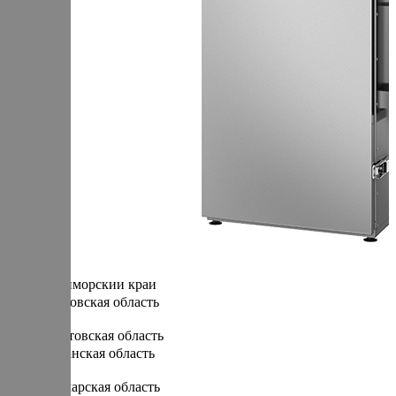
Курганская область
Курская область
Л
Ленинградская область
Липецкая область
Н
Нижегородская область
Новгородская область
Новосибирская область
О
Омская область
Оренбургская область
Орловская область
П
Пензенская область
Пермский край
Приморский край
Псковская область
Р
Ростовская область
Рязанская область
С
Самарская область