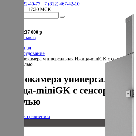
+7 (905) 222-40-77
+7 (812) 467-42-10
пн-пт 9:00 - 17:30 МСК
Корзина
В корзине
Итого :
1 237 000 р
Оформить заказ
Главная
Оборудование
Термокамера универсальная Ижица-miniGK с сенсорной
панелью
Термокамера универсальная
Ижица-miniGK с сенсорной
панелью
Добавить к сравнению
20 кг