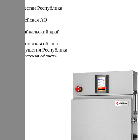
Д
Дагестан Республика
Е
Еврейская АО
З
Забайкальский край
И
Ивановская область
Ингушетия Республика
Иркутская область
К
Кабардино-Балкарская Республика
Калининградская область
Калмыкия Республика
Калужская область
Камчатский край
Карелия Республика
Кемеровская область
Кировская область
Коми Республика
Костромская область
Краснодарский край
Красноярский край