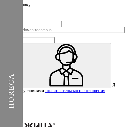
Подать
заявку
Заполните контактные данные, и мы отправим вам на WhatsApp
список с предприятиями, которые работают на термокамерах Varmen.
+1
Соединенные
Штаты
+1
Я
Отправить
согласен с условиями
пользовательского соглашения
Спасибо за вашу заявку!
В ближайшее время с вами
свяжется консультант.