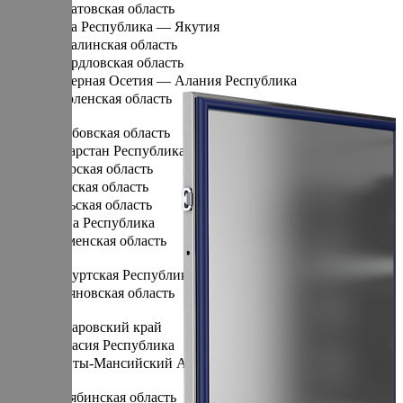
Саратовская область
Саха Республика — Якутия
Сахалинская область
Свердловская область
Северная Осетия — Алания Республика
Смоленская область
Т
Тамбовская область
Татарстан Республика
Тверская область
Томская область
Тульская область
Тыва Республика
Тюменская область
У
Удмуртская Республика
Ульяновская область
Х
Хабаровский край
Хакасия Республика
Ханты-Мансийский Автономный округ — Югра АО
Ч
Челябинская область