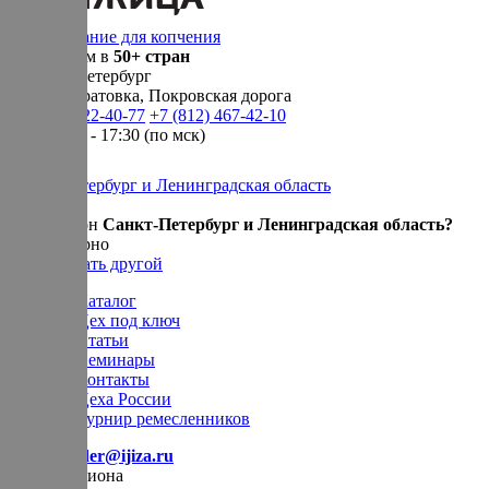
Оборудование для копчения
Доставляем в
50+ стран
г.
Санкт-Петербург
п. Новосаратовка, Покровская дорога
+7 (905) 222-40-77
+7 (812) 467-42-10
пн-пт 9:00 - 17:30 (по мск)
Санкт-Петербург и Ленинградская область
Ваш регион
Санкт-Петербург и Ленинградская область?
Да, все верно
Нет, выбрать другой
Каталог
Цех под ключ
Статьи
Семинары
Контакты
Цеха России
Турнир
ремесленников
E-mail:
order@ijiza.ru
Выбор региона