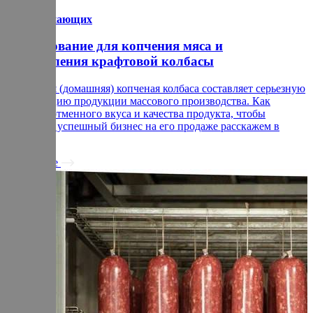
для начинающих
Оборудование для копчения мяса и
изготовления крафтовой колбасы
Крафтовая (домашняя) копченая колбаса составляет серьезную
конкуренцию продукции массового производства. Как
добиться отменного вкуса и качества продукта, чтобы
построить успешный бизнес на его продаже расскажем в
статье.
Подробнее