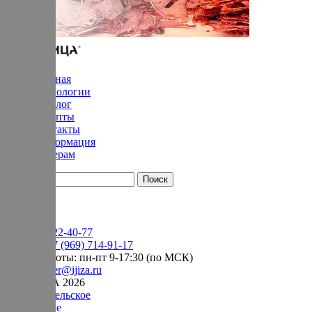
Главная
Технологии
Каталог
Рецепты
Контакты
Информация
Дилерам
YouTube
+7 (905) 222-40-77
Сервис:
+7 (969) 714-91-17
режим работы: пн-пт 9-17:30 (по МСК)
e-mail:
order@ijiza.ru
© ИЖИЦА 2026
Пользовательское
соглашение