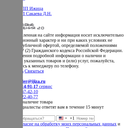
Оферта НПП Ижица
Оферта ИП Сакаева Д.Н.
* представленная на сайте информация носит исключительно
информационный характер и ни при каких условиях не
является публичной офертой, определяемой положениями
Статьи 437 (2) Гражданского кодекса Российской Федерации.
Для получения подробной информации о наличии и
стоимости указанных товаров и (или) услуг, пожалуйста,
обращайтесь к менеджеру по телефону.
Позвонить
Связаться
Контакты
E-mail:
order@ijiza.ru
+7 (969) 714-91-17
cервис
+7 (812) 467-42-10
+7 (905) 222-40-77
Уточнить наличие товара
Наши специалисты ответят вам в течение 15 минут
+1
Соединенные
Даю
согласие на обработку моих персональных данных
и
Штаты