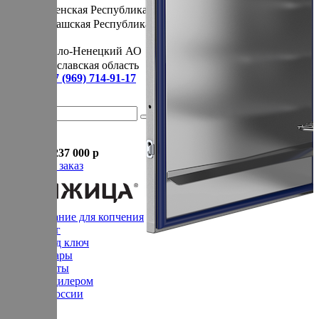
Чеченская Республика
Чувашская Республика
Я
Ямало-Ненецкий АО
Ярославская область
Сервис:
+7 (969) 714-91-17
Корзина
В корзине
Итого :
1 237 000 р
Оформить заказ
Оборудование для копчения
Каталог
Цех под ключ
Семинары
Контакты
Стать дилером
Цеха России