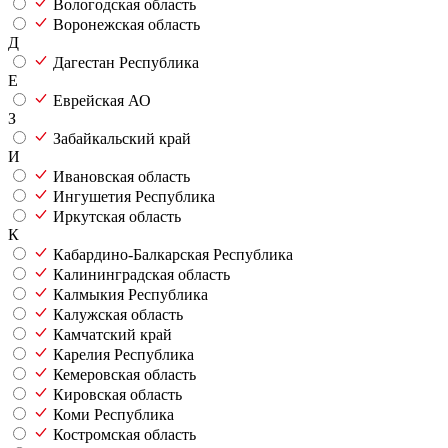
Вологодская область
Воронежская область
Д
Дагестан Республика
Е
Еврейская АО
З
Забайкальский край
И
Ивановская область
Ингушетия Республика
Иркутская область
К
Кабардино-Балкарская Республика
Калининградская область
Калмыкия Республика
Калужская область
Камчатский край
Карелия Республика
Кемеровская область
Кировская область
Коми Республика
Костромская область