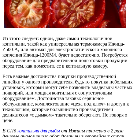
Из этого следует: одной, даже самой технологичной
коптильни, такой как универсальная термокамера Ижица-
Z500-A, или автомат для электростатического холодного
копчения Ижица-1200М4, будет недостаточно. Потребуется
оборудование для предварительной подготовки продукции
перед тем, как поместить ее в коптильную камеру.
Есть важные достоинства покупки производственной
линейки у одного производителя, будь то покупка небольших
установок, который могут себе позволить владельцы частных
подворий, или мощная коптильня с сопутствующим
оборудованием. Достоинства таковы: сервисное
обслуживание, комплектование «цеха под ключ» и доступ к
технологиям, которые большинство производителей
деликатесов «с дымком» тщательно оберегают. Не говоря о
цене.
В СПб
коптильня для рыбы
от Ижицы примерно в 2 раза
дешевле аналогичного оборудования из европейских стран.