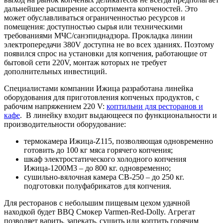
дальнейшее расширение ассортимента копченостей. Это
может обуславливаться ограниченностью ресурсов и
помещения: доступностью сырья или техническими
требованиями МЧС/санэпиднадзора. Прокладка линии
электропередачи 380V доступна не во всех зданиях. Поэтому
появился спрос на установки для копчения, работающие от
бытовой сети 220V, монтаж которых не требует
дополнительных инвестиций.
Специалистами компании Ижица разработана линейка
оборудования для приготовления копченых продуктов, с
рабочим напряжением 220 V:
коптильни для ресторанов и
кафе
. В линейку входит выдающееся по функциональности и
производительности оборудование:
термокамера Ижица-Z115, позволяющая одновременно
готовить до 100 кг мяса горячего копчения;
шкаф электростатического холодного копчения
Ижица-1200М3 – до 800 кг. одновременно;
сушильно-вялочная камера СВ-250 – до 250 кг.
подготовки полуфабрикатов для копчения.
Для ресторанов с небольшим пищевым цехом удачной
находкой будет BBQ Смокер Varmen-Red-Dolly. Агрегат
позволяет варить, запекать, сушить или коптить горячим