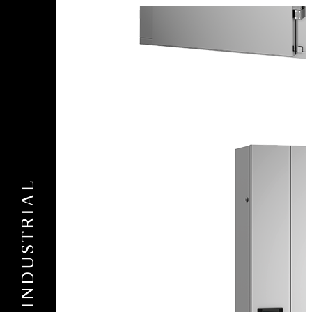
Подать
заявку
Заполните контактные данные, и мы отправим вам на WhatsApp
список с предприятиями, которые работают на термокамерах Varmen.
Страна
не
выбрана
Я
Отправить
согласен с условиями
пользовательского соглашения
Спасибо за вашу заявку!
В ближайшее время с вами
свяжется консультант.