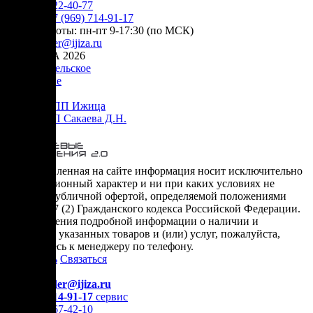
+7 (905) 222-40-77
Сервис:
+7 (969) 714-91-17
режим работы: пн-пт 9-17:30 (по МСК)
e-mail:
order@ijiza.ru
© ИЖИЦА 2026
Пользовательское
соглашение
Оферта НПП Ижица
Оферта ИП Сакаева Д.Н.
* представленная на сайте информация носит исключительно
информационный характер и ни при каких условиях не
является публичной офертой, определяемой положениями
Статьи 437 (2) Гражданского кодекса Российской Федерации.
Для получения подробной информации о наличии и
стоимости указанных товаров и (или) услуг, пожалуйста,
обращайтесь к менеджеру по телефону.
Позвонить
Связаться
Контакты
E-mail:
order@ijiza.ru
+7 (969) 714-91-17
cервис
+7 (812) 467-42-10