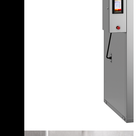
Оборудование для копчения
Доставляем в
50+ стран
г.
Санкт-Петербург
п. Новосаратовка, Покровская дорога
+7 (905) 222-40-77
+7 (812) 467-42-10
пн-пт 9:00 - 17:30 (по мск)
Санкт-Петербург и Ленинградская область
Ваш регион
Санкт-Петербург и Ленинградская область?
Да, все верно
Нет, выбрать другой
Каталог
Цех под ключ
Статьи
Семинары
Контакты
Цеха России
Турнир
ремесленников
E-mail:
order@ijiza.ru
Выбор региона