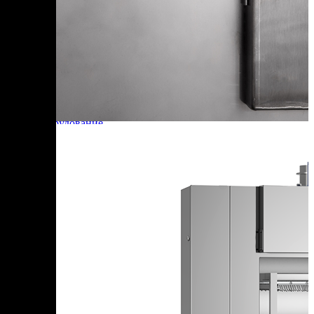
+7 (905) 222-40-77
+7 (812) 467-42-10
пн-пт 9:00 - 17:30 МСК
Корзина
В корзине
Итого :
1 237 000 р
Оформить заказ
Главная
Оборудование
ТЕРМОКАМЕРА Ижица-Z200 (короткая база)
ТЕРМОКАМЕРА Ижица-
Z200 (короткая база)
Добавить к сравнению
200 кг