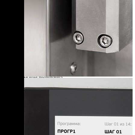
Д
Дагестан Республика
Е
Еврейская АО
З
Забайкальский край
И
Ивановская область
Ингушетия Республика
Иркутская область
К
Кабардино-Балкарская Республика
Калининградская область
Калмыкия Республика
Калужская область
Камчатский край
Карелия Республика
Кемеровская область
Кировская область
Коми Республика
Костромская область
Краснодарский край
Красноярский край