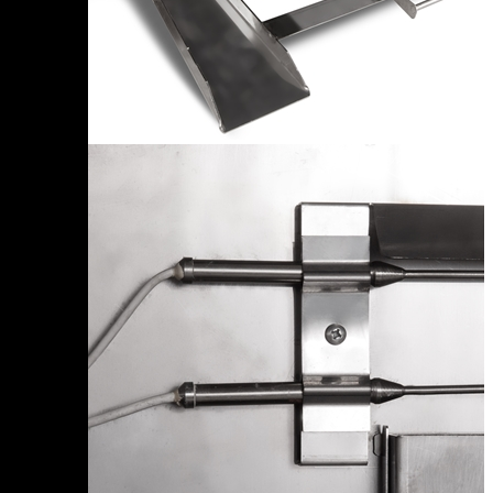
Чеченская Республика
Чувашская Республика
Я
Ямало-Ненецкий АО
Ярославская область
Сервис:
+7 (969) 714-91-17
Корзина
В корзине
Итого :
1 237 000 р
Оформить заказ
Оборудование для копчения
Каталог
Цех под ключ
Семинары
Контакты
Стать дилером
Цеха России