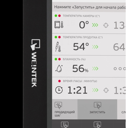
Курганская область
Курская область
Л
Ленинградская область
Липецкая область
Н
Нижегородская область
Новгородская область
Новосибирская область
О
Омская область
Оренбургская область
Орловская область
П
Пензенская область
Пермский край
Приморский край
Псковская область
Р
Ростовская область
Рязанская область
С
Самарская область