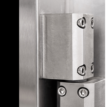
От региона зависят доступные способы доставки, её
стоимость и сроки.
Санкт-Петербург
Санкт-Петербург
Москва
А
Адыгея Республика
Алтай Республика
Амурская область
Архангельская область
Астраханская область
Б
Башкортостан Республика
Белгородская область
Брянская область
Бурятия Республика
В
Владимирская область
Владимирская область
Волгоградская область
Вологодская область
Воронежская область