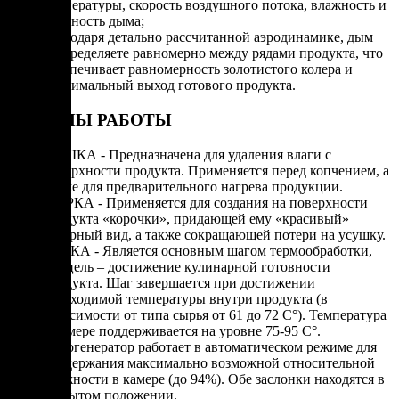
температуры, скорость воздушного потока, влажность и
плотность дыма;
Благодаря детально рассчитанной аэродинамике, дым
распределяете равномерно между рядами продукта, что
обеспечивает равномерность золотистого колера и
максимальный выход готового продукта.
РЕЖИМЫ РАБОТЫ
СУШКА - Предназначена для удаления влаги с
поверхности продукта. Применяется перед копчением, а
также для предварительного нагрева продукции.
ЖАРКА - Применяется для создания на поверхности
продукта «корочки», придающей ему «красивый»
товарный вид, а также сокращающей потери на усушку.
ВАРКА - Является основным шагом термообработки,
его цель – достижение кулинарной готовности
продукта. Шаг завершается при достижении
необходимой температуры внутри продукта (в
зависимости от типа сырья от 61 до 72 С°). Температура
в камере поддерживается на уровне 75-95 С°.
Парогенератор работает в автоматическом режиме для
поддержания максимально возможной относительной
влажности в камере (до 94%). Обе заслонки находятся в
закрытом положении.