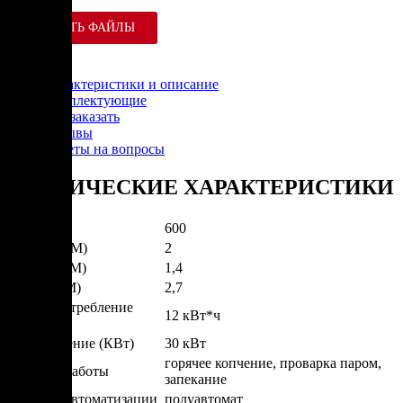
СКАЧАТЬ ФАЙЛЫ
Характеристики и описание
Комплектующие
Как заказать
Отзывы
Ответы на вопросы
ТЕХНИЧЕСКИЕ ХАРАКТЕРИСТИКИ
Вес (КГ)
600
Ширина (М)
2
Глубина (М)
1,4
Высота (М)
2,7
Энергопотребление
12 кВт*ч
(КВт/Час)
Подключение (КВт)
30 кВт
горячее копчение, проварка паром,
Режимы работы
запекание
Степень автоматизации
полуавтомат