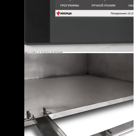
Саратовская область
Саха Республика — Якутия
Сахалинская область
Свердловская область
Северная Осетия — Алания Республика
Смоленская область
Т
Тамбовская область
Татарстан Республика
Тверская область
Томская область
Тульская область
Тыва Республика
Тюменская область
У
Удмуртская Республика
Ульяновская область
Х
Хабаровский край
Хакасия Республика
Ханты-Мансийский Автономный округ — Югра АО
Ч
Челябинская область