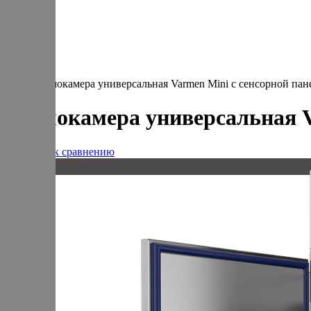
В корзине
Итого :
1 237 000 р
Оформить заказ
Главная
Оборудование
Термокамера универсальная Varmen Mini с сенсорной па
Термокамера универсальная V
Добавить к сравнению
20 кг