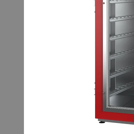
Контакты
Цеха России
Турнир
ремесленников
Корзина
В корзине
Итого :
1 237 000 р
Оформить заказ
Оборудование для копчения
Каталог
Цех под ключ
Семинары
Контакты
Стать дилером
Цеха России
+7 (905) 222-40-77
+7 (812) 467-42-10
пн-пт 9:00 - 17:30 МСК
Корзина