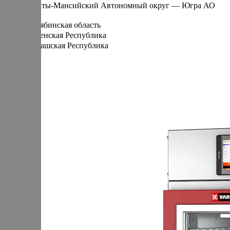
Ханты-Мансийский Автономный округ — Югра АО
Ч
Челябинская область
Чеченская Республика
Чувашская Республика
Я
Ямало-Ненецкий АО
Ярославская область
Сервис:
+7 (969) 714-91-17
Оборудование для копчения
Доставляем в
50+ стран
г.
Санкт-Петербург
п. Новосаратовка, Покровская дорога
+7 (905) 222-40-77
+7 (812) 467-42-10
пн-пт 9:00 - 17:30 (по мск)
Каталог
Цех под ключ
Статьи
Семинары