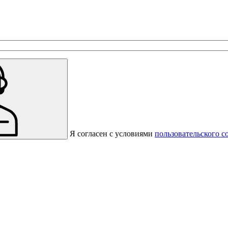
с предприятиями, которые работают на термокамерах Varmen.
Я согласен с условиями
пользовательского с
Спасибо за вашу заявку!
В ближайшее время с вами
свяжется консультант.