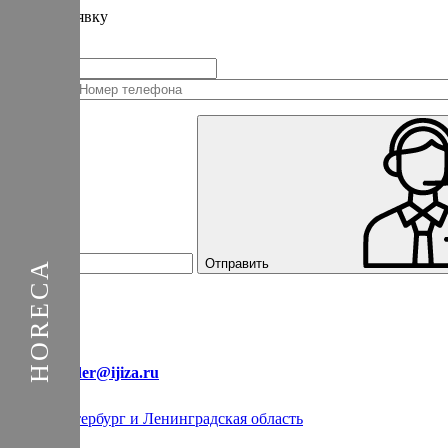
Подать
заявку
Заполните контактные данные, и мы отправим вам на WhatsApp список 
+1
Соединенные
Штаты
+1
Отправить
E-mail:
order@ijiza.ru
Санкт-Петербург и Ленинградская область