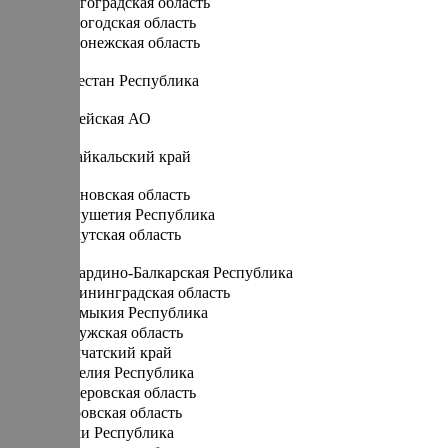
Волгоградская область
Вологодская область
Воронежская область
Д
Дагестан Республика
Е
Еврейская АО
З
Забайкальский край
И
Ивановская область
Ингушетия Республика
Иркутская область
К
Кабардино-Балкарская Республика
Калининградская область
Калмыкия Республика
Калужская область
Камчатский край
Карелия Республика
Кемеровская область
Кировская область
Коми Республика