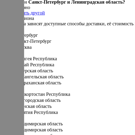
Ваш регион
Санкт-Петербург и Ленинградская область?
Да, все верно
Нет, выбрать другой
Выбор региона
От региона зависят доступные способы доставки, её стоимость 
Санкт-Петербург
Санкт-Петербург
Москва
А
Адыгея Республика
Алтай Республика
Амурская область
Архангельская область
Астраханская область
Б
Башкортостан Республика
Белгородская область
Брянская область
Бурятия Республика
В
Владимирская область
Владимирская область