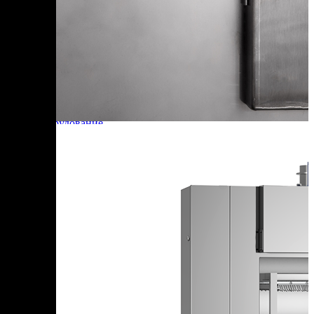
+7 (905) 222-40-77
+7 (812) 467-42-10
пн-пт 9:00 - 17:30 МСК
Корзина
В корзине
Итого :
1 237 000 р
Оформить заказ
Главная
Оборудование
ТЕРМОКАМЕРА Ижица-Z200 (короткая база)
ТЕРМОКАМЕРА Ижица-
Z200 (короткая база)
Добавить к сравнению
200 кг