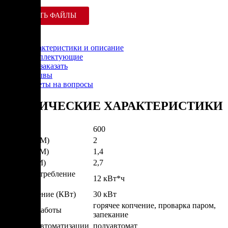
СКАЧАТЬ ФАЙЛЫ
Характеристики и описание
Комплектующие
Как заказать
Отзывы
Ответы на вопросы
ТЕХНИЧЕСКИЕ ХАРАКТЕРИСТИКИ
Вес (КГ)
600
Ширина (М)
2
Глубина (М)
1,4
Высота (М)
2,7
Энергопотребление
12 кВт*ч
(КВт/Час)
Подключение (КВт)
30 кВт
горячее копчение, проварка паром,
Режимы работы
запекание
Степень автоматизации
полуавтомат