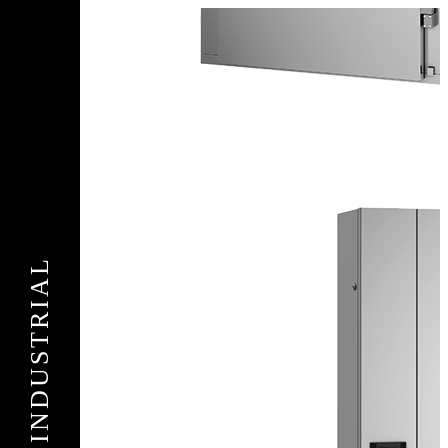
Подать
заявку
Заполните контактные данные, и мы отправим вам на WhatsApp
список с предприятиями, которые работают на термокамерах Varmen.
+1
Соединенные
Штаты
+1
Я
Отправить
согласен с условиями
пользовательского соглашения
Спасибо за вашу заявку!
В ближайшее время с вами
свяжется консультант.