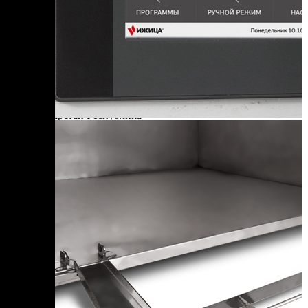
Саратовская область
Саха Республика — Якутия
Сахалинская область
Свердловская область
Северная Осетия — Алания Республика
Смоленская область
Т
Тамбовская область
Татарстан Республика
Тверская область
Томская область
Тульская область
Тыва Республика
Тюменская область
У
Удмуртская Республика
Ульяновская область
Х
Хабаровский край
Хакасия Республика
Ханты-Мансийский Автономный округ — Югра АО
Ч
Челябинская область