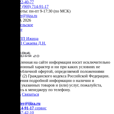
+7 (905) 222-40-77
Сервис:
+7 (969) 714-91-17
режим работы: пн-пт 9-17:30 (по МСК)
e-mail:
order@ijiza.ru
© ИЖИЦА 2026
Пользовательское
соглашение
Оферта НПП Ижица
Оферта ИП Сакаева Д.Н.
* представленная на сайте информация носит исключительно
информационный характер и ни при каких условиях не
является публичной офертой, определяемой положениями
Статьи 437 (2) Гражданского кодекса Российской Федерации.
Для получения подробной информации о наличии и
стоимости указанных товаров и (или) услуг, пожалуйста,
обращайтесь к менеджеру по телефону.
Позвонить
Связаться
Контакты
E-mail:
order@ijiza.ru
+7 (969) 714-91-17
cервис
+7 (812) 467-42-10