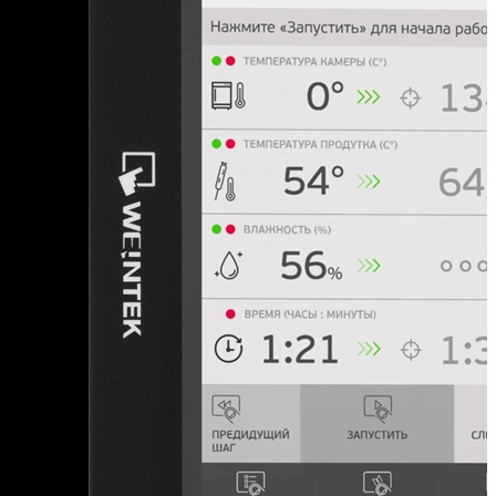
Курганская область
Курская область
Л
Ленинградская область
Липецкая область
Н
Нижегородская область
Новгородская область
Новосибирская область
О
Омская область
Оренбургская область
Орловская область
П
Пензенская область
Пермский край
Приморский край
Псковская область
Р
Ростовская область
Рязанская область
С
Самарская область