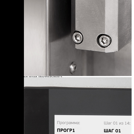
Д
Дагестан Республика
Е
Еврейская АО
З
Забайкальский край
И
Ивановская область
Ингушетия Республика
Иркутская область
К
Кабардино-Балкарская Республика
Калининградская область
Калмыкия Республика
Калужская область
Камчатский край
Карелия Республика
Кемеровская область
Кировская область
Коми Республика
Костромская область
Краснодарский край
Красноярский край