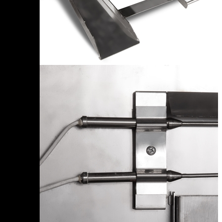
Чеченская Республика
Чувашская Республика
Я
Ямало-Ненецкий АО
Ярославская область
Сервис:
+7 (969) 714-91-17
Корзина
В корзине
Итого :
1 237 000 р
Оформить заказ
Оборудование для копчения
Каталог
Цех под ключ
Семинары
Контакты
Стать дилером
Цеха России