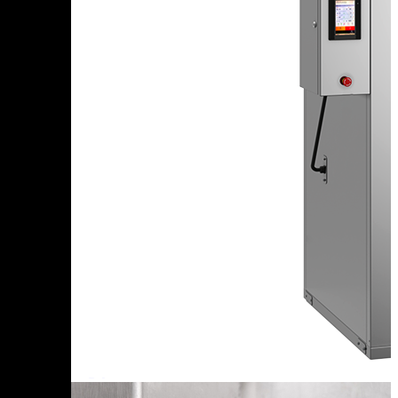
Оборудование для копчения
Доставляем в
50+ стран
г.
Санкт-Петербург
п. Новосаратовка, Покровская дорога
+7 (905) 222-40-77
+7 (812) 467-42-10
пн-пт 9:00 - 17:30 (по мск)
Санкт-Петербург и Ленинградская область
Ваш регион
Санкт-Петербург и Ленинградская область?
Да, все верно
Нет, выбрать другой
Каталог
Цех под ключ
Статьи
Семинары
Контакты
Цеха России
Турнир
ремесленников
E-mail:
order@ijiza.ru
Выбор региона