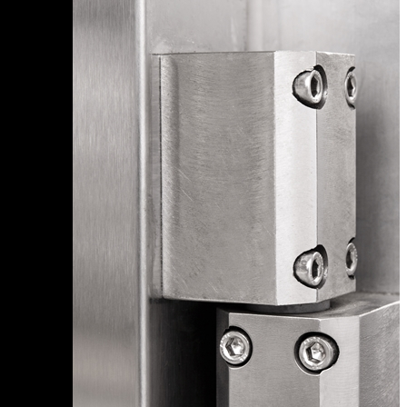
От региона зависят доступные способы доставки, её
стоимость и сроки.
Санкт-Петербург
Санкт-Петербург
Москва
А
Адыгея Республика
Алтай Республика
Амурская область
Архангельская область
Астраханская область
Б
Башкортостан Республика
Белгородская область
Брянская область
Бурятия Республика
В
Владимирская область
Владимирская область
Волгоградская область
Вологодская область
Воронежская область