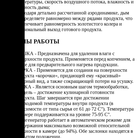
температуры, скорость воздушного потока, влажность и
плотность дыма;
Благодаря детально рассчитанной аэродинамике, дым
распределяете равномерно между рядами продукта, что
обеспечивает равномерность золотистого колера и
максимальный выход готового продукта.
РЕЖИМЫ РАБОТЫ
СУШКА - Предназначена для удаления влаги с
поверхности продукта. Применяется перед копчением, а
также для предварительного нагрева продукции.
ЖАРКА - Применяется для создания на поверхности
продукта «корочки», придающей ему «красивый»
товарный вид, а также сокращающей потери на усушку.
ВАРКА - Является основным шагом термообработки,
его цель – достижение кулинарной готовности
продукта. Шаг завершается при достижении
необходимой температуры внутри продукта (в
зависимости от типа сырья от 61 до 72 С°). Температура
в камере поддерживается на уровне 75-95 С°.
Парогенератор работает в автоматическом режиме для
поддержания максимально возможной относительной
влажности в камере (до 94%). Обе заслонки находятся в
закрытом положении.