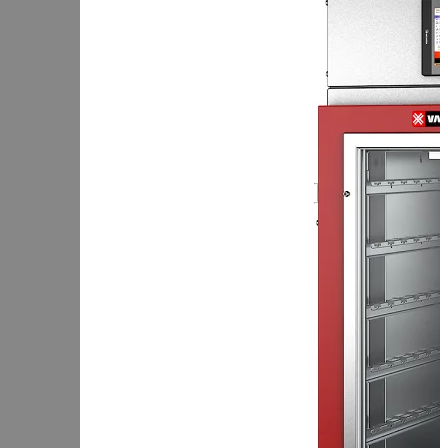
Чеченская Республика
Чувашская Республика
Я
Ямало-Ненецкий АО
Ярославская область
Сервис:
+7 (969) 714-91-17
Корзина
В корзине
Итого :
1 237 000 р
Оформить заказ
Оборудование для копчения
Каталог
Цех под ключ
Семинары
Контакты
Стать дилером
Цеха России