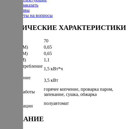
Как заказать
Отзывы
Ответы на вопросы
ТЕХНИЧЕСКИЕ ХАРАКТЕРИСТИКИ
Вес (КГ)
70
Ширина (М)
0,65
Глубина (М)
0,65
Высота (М)
1,1
Энергопотребление
1,5 кВт*ч
(КВт/Час)
Подключение
3,5 кВт
(КВт)
горячее копчение, проварка паром,
Режимы работы
запекание, сушка, обжарка
Степень
полуавтомат
автоматизации
ОПИСАНИЕ