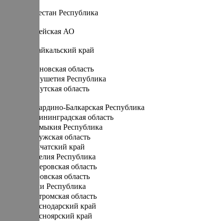
Д
Дагестан Республика
Е
Еврейская АО
З
Забайкальский край
И
Ивановская область
Ингушетия Республика
Иркутская область
К
Кабардино-Балкарская Республика
Калининградская область
Калмыкия Республика
Калужская область
Камчатский край
Карелия Республика
Кемеровская область
Кировская область
Коми Республика
Костромская область
Краснодарский край
Красноярский край