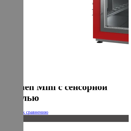
+7 (905) 222-40-77
+7 (812) 467-42-10
пн-пт 9:00 - 17:30 МСК
Корзина
В корзине
Итого :
1 237 000 р
Оформить заказ
Главная
Оборудование
Термокамера универсальная Varmen Mini с сенсорной
панелью
Термокамера универсальная
Varmen Mini с сенсорной
панелью
Добавить к сравнению
20 кг