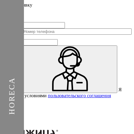
Подать
заявку
Заполните контактные данные, и мы отправим вам на WhatsApp
список с предприятиями, которые работают на термокамерах Varmen.
+1
Соединенные
Штаты
+1
Я
Отправить
согласен с условиями
пользовательского соглашения
Спасибо за вашу заявку!
В ближайшее время с вами
свяжется консультант.