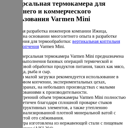
Универсальная термокамера для
домашнего и коммерческого
использования Varmen Mini
Уникальная разработка инженеров компании Ижица,
созданная на основании многолетнего опыта в разработке
оборудования для термообработки:
вертикальная коптильня
горячего копчения
Varmen Mini.
Универсальная термокамера Varmen Mini предназначена
для выполнения базовых операций термической и
дымовой обработки продуктов питания, таких как мясо,
птица, рыба и сыр.
Из-за малой загрузки рекомендуется использование в
бытовом копчении, экспериментальных цехах,
ресторанах, на небольших производствах с малыми
требованиями к производительности.
Внутренний объем термокамеры Varmen Mini полностью
герметичен благодаря сплошной проварке стыков
конструктивных элементов, а также утеплению
специализированной плотной минеральной ватой с
защитой ото слёживания.
Камера изготовлена из нержавеющей стали с пищевым