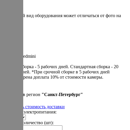
* итоговый вид оборудования может отличаться от фото на
сайте
Артикул: redmini
Cрочная сборка - 5 рабочих дней. Cтандартная сборка - 20
рабочих дней. *При срочной сборке в 5 рабочих дней
предусмотрена доплата 10% от стоимости камеры.
390 000 р.
Привезем в регион
"
Санкт-Петербург
"
Рассчитать стоимость доставки
Варианты электропитания:
Укажите количество (шт):
-
+