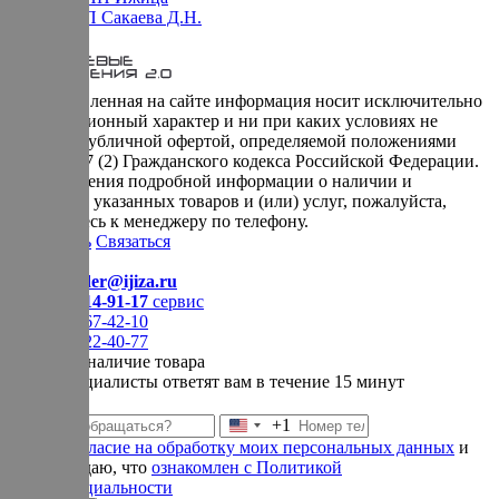
Оферта ИП Сакаева Д.Н.
* представленная на сайте информация носит исключительно
информационный характер и ни при каких условиях не
является публичной офертой, определяемой положениями
Статьи 437 (2) Гражданского кодекса Российской Федерации.
Для получения подробной информации о наличии и
стоимости указанных товаров и (или) услуг, пожалуйста,
обращайтесь к менеджеру по телефону.
Позвонить
Связаться
Контакты
E-mail:
order@ijiza.ru
+7 (969) 714-91-17
cервис
+7 (812) 467-42-10
+7 (905) 222-40-77
Уточнить наличие товара
Наши специалисты ответят вам в течение 15 минут
+1
Соединенные
Даю
согласие на обработку моих персональных данных
и
Штаты
подтверждаю, что
ознакомлен с Политикой
+1
конфиденциальности