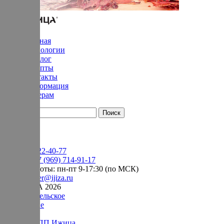
Главная
Технологии
Каталог
Рецепты
Контакты
Информация
Дилерам
YouTube
+7 (905) 222-40-77
Сервис:
+7 (969) 714-91-17
режим работы: пн-пт 9-17:30 (по МСК)
e-mail:
order@ijiza.ru
© ИЖИЦА 2026
Пользовательское
соглашение
Оферта НПП Ижица