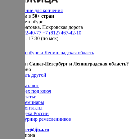
Оборудование для копчения
Доставляем в
50+ стран
г.
Санкт-Петербург
п. Новосаратовка, Покровская дорога
+7 (905) 222-40-77
+7 (812) 467-42-10
пн-пт 9:00 - 17:30 (по мск)
Санкт-Петербург и Ленинградская область
Ваш регион
Санкт-Петербург и Ленинградская область?
Да, все верно
Нет, выбрать другой
Каталог
Цех под ключ
Статьи
Семинары
Контакты
Цеха России
Турнир
ремесленников
E-mail:
order@ijiza.ru
Выбор региона