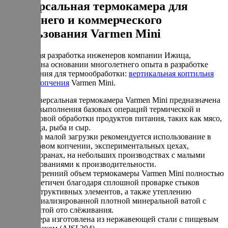
Универсальная термокамера для
домашнего и коммерческого
использования Varmen Mini
Уникальная разработка инженеров компании Ижица,
созданная на основании многолетнего опыта в разработке
оборудования для термообработки:
вертикальная коптильня
горячего копчения
Varmen Mini.
Универсальная термокамера Varmen Mini предназначена
для выполнения базовых операций термической и
дымовой обработки продуктов питания, таких как мясо,
птица, рыба и сыр.
Из-за малой загрузки рекомендуется использование в
бытовом копчении, экспериментальных цехах,
ресторанах, на небольших производствах с малыми
требованиями к производительности.
Внутренний объем термокамеры Varmen Mini полностью
герметичен благодаря сплошной проварке стыков
конструктивных элементов, а также утеплению
специализированной плотной минеральной ватой с
защитой ото слёживания.
Камера изготовлена из нержавеющей стали с пищевым