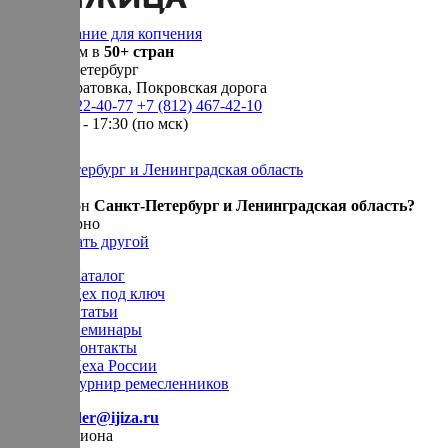
Оборудование для копчения
Доставляем в
50+ стран
г.
Санкт-Петербург
п. Новосаратовка, Покровская дорога
+7 (905) 222-40-77
+7 (812) 467-42-10
пн-пт 9:00 - 17:30 (по мск)
Санкт-Петербург и Ленинградская область
Ваш регион
Санкт-Петербург и Ленинградская область?
Да, все верно
Нет, выбрать другой
Каталог
Цех под ключ
Статьи
Семинары
Контакты
Цеха России
Турнир
ремесленников
E-mail:
order@ijiza.ru
Выбор региона