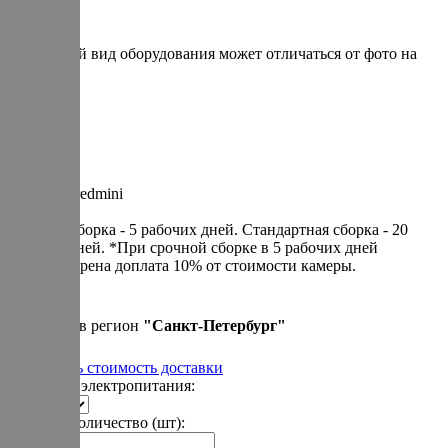
* итоговый вид оборудования может отличаться от фото на
сайте
Артикул: redmini
Cрочная сборка - 5 рабочих дней. Cтандартная сборка - 20
рабочих дней. *При срочной сборке в 5 рабочих дней
предусмотрена доплата 10% от стоимости камеры.
390 000 р.
Привезем в регион
"
Санкт-Петербург
"
Рассчитать стоимость доставки
Варианты электропитания:
Укажите количество (шт):
-
+