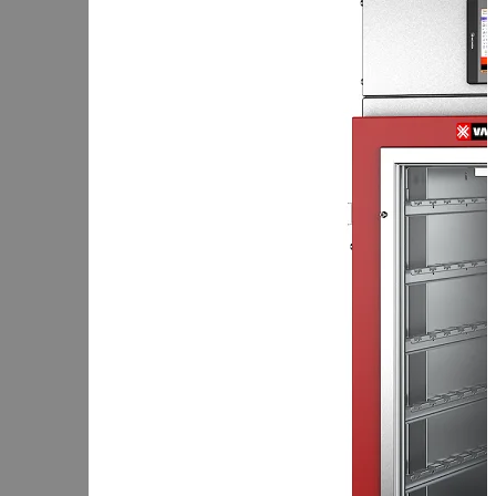
Чеченская Республика
Чувашская Республика
Я
Ямало-Ненецкий АО
Ярославская область
Сервис:
+7 (969) 714-91-17
Корзина
В корзине
Итого :
1 237 000 р
Оформить заказ
Оборудование для копчения
Каталог
Цех под ключ
Семинары
Контакты
Стать дилером
Цеха России