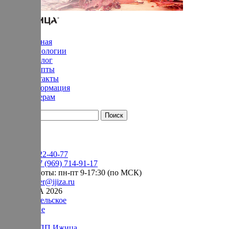
Главная
Технологии
Каталог
Рецепты
Контакты
Информация
Дилерам
YouTube
+7 (905) 222-40-77
Сервис:
+7 (969) 714-91-17
режим работы: пн-пт 9-17:30 (по МСК)
e-mail:
order@ijiza.ru
© ИЖИЦА 2026
Пользовательское
соглашение
Оферта НПП Ижица