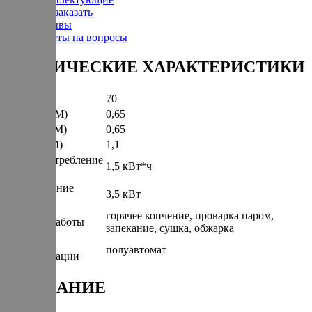
Как заказать
Отзывы
Ответы на вопросы
ТЕХНИЧЕСКИЕ ХАРАКТЕРИСТИКИ
Вес (КГ)
70
Ширина (М)
0,65
Глубина (М)
0,65
Высота (М)
1,1
Энергопотребление
1,5 кВт*ч
(КВт/Час)
Подключение
3,5 кВт
(КВт)
горячее копчение, проварка паром,
Режимы работы
запекание, сушка, обжарка
Степень
полуавтомат
автоматизации
ОПИСАНИЕ