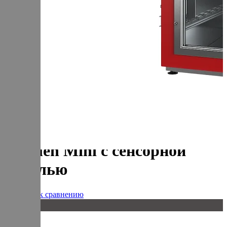
+7 (905) 222-40-77
+7 (812) 467-42-10
пн-пт 9:00 - 17:30 МСК
Корзина
В корзине
Итого :
1 237 000 р
Оформить заказ
Главная
Оборудование
Термокамера универсальная Varmen Mini с сенсорной
панелью
Термокамера универсальная
Varmen Mini с сенсорной
панелью
Добавить к сравнению
20 кг