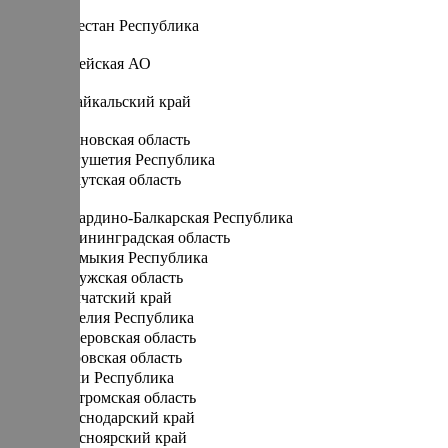
Д
Дагестан Республика
Е
Еврейская АО
З
Забайкальский край
И
Ивановская область
Ингушетия Республика
Иркутская область
К
Кабардино-Балкарская Республика
Калининградская область
Калмыкия Республика
Калужская область
Камчатский край
Карелия Республика
Кемеровская область
Кировская область
Коми Республика
Костромская область
Краснодарский край
Красноярский край