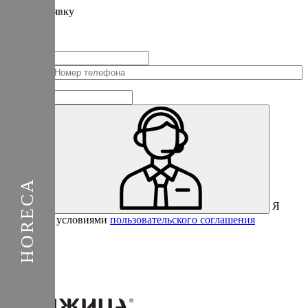
Подать
заявку
Заполните контактные данные, и мы отправим вам на WhatsApp
список с предприятиями, которые работают на термокамерах Varmen.
+1
Соединенные
Штаты
+1
Я
Отправить
согласен с условиями
пользовательского соглашения
Спасибо за вашу заявку!
В ближайшее время с вами
свяжется консультант.