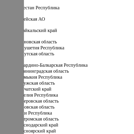
Д
Дагестан Республика
Е
Еврейская АО
З
Забайкальский край
И
Ивановская область
Ингушетия Республика
Иркутская область
К
Кабардино-Балкарская Республика
Калининградская область
Калмыкия Республика
Калужская область
Камчатский край
Карелия Республика
Кемеровская область
Кировская область
Коми Республика
Костромская область
Краснодарский край
Красноярский край