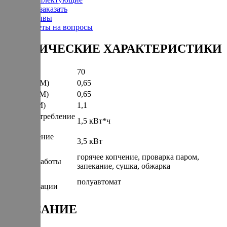
Как заказать
Отзывы
Ответы на вопросы
ТЕХНИЧЕСКИЕ ХАРАКТЕРИСТИКИ
Вес (КГ)
70
Ширина (М)
0,65
Глубина (М)
0,65
Высота (М)
1,1
Энергопотребление
1,5 кВт*ч
(КВт/Час)
Подключение
3,5 кВт
(КВт)
горячее копчение, проварка паром,
Режимы работы
запекание, сушка, обжарка
Степень
полуавтомат
автоматизации
ОПИСАНИЕ