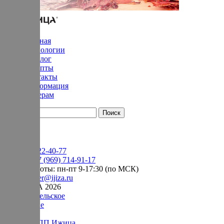
Главная
Технологии
Каталог
Рецепты
Контакты
Информация
Дилерам
YouTube
+7 (905) 222-40-77
Сервис:
+7 (969) 714-91-17
режим работы: пн-пт 9-17:30 (по МСК)
e-mail:
order@ijiza.ru
© ИЖИЦА 2026
Пользовательское
соглашение
Оферта НПП Ижица