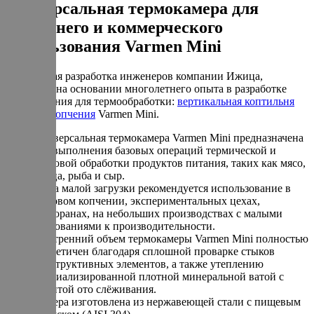
Универсальная термокамера для
домашнего и коммерческого
использования Varmen Mini
Уникальная разработка инженеров компании Ижица,
созданная на основании многолетнего опыта в разработке
оборудования для термообработки:
вертикальная коптильня
горячего копчения
Varmen Mini.
Универсальная термокамера Varmen Mini предназначена
для выполнения базовых операций термической и
дымовой обработки продуктов питания, таких как мясо,
птица, рыба и сыр.
Из-за малой загрузки рекомендуется использование в
бытовом копчении, экспериментальных цехах,
ресторанах, на небольших производствах с малыми
требованиями к производительности.
Внутренний объем термокамеры Varmen Mini полностью
герметичен благодаря сплошной проварке стыков
конструктивных элементов, а также утеплению
специализированной плотной минеральной ватой с
защитой ото слёживания.
Камера изготовлена из нержавеющей стали с пищевым