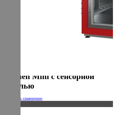
+7 (905) 222-40-77
+7 (812) 467-42-10
пн-пт 9:00 - 17:30 МСК
Корзина
В корзине
Итого :
1 237 000 р
Оформить заказ
Главная
Оборудование
Термокамера универсальная Varmen Mini с сенсорной
панелью
Термокамера универсальная
Varmen Mini с сенсорной
панелью
Добавить к сравнению
20 кг