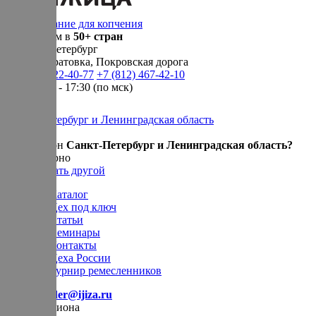
Оборудование для копчения
Доставляем в
50+ стран
г.
Санкт-Петербург
п. Новосаратовка, Покровская дорога
+7 (905) 222-40-77
+7 (812) 467-42-10
пн-пт 9:00 - 17:30 (по мск)
Санкт-Петербург и Ленинградская область
Ваш регион
Санкт-Петербург и Ленинградская область?
Да, все верно
Нет, выбрать другой
Каталог
Цех под ключ
Статьи
Семинары
Контакты
Цеха России
Турнир
ремесленников
E-mail:
order@ijiza.ru
Выбор региона