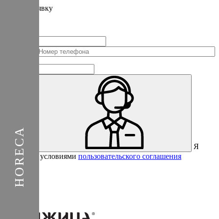
Подать
заявку
Заполните контактные данные, и мы отправим вам на WhatsApp
список с предприятиями, которые работают на термокамерах Varmen.
+1
Соединенные
Штаты
+1
Я
Отправить
согласен с условиями
пользовательского соглашения
Спасибо за вашу заявку!
В ближайшее время с вами
свяжется консультант.