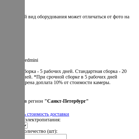
* итоговый вид оборудования может отличаться от фото на
сайте
Артикул: redmini
Cрочная сборка - 5 рабочих дней. Cтандартная сборка - 20
рабочих дней. *При срочной сборке в 5 рабочих дней
предусмотрена доплата 10% от стоимости камеры.
390 000 р.
Привезем в регион
"
Санкт-Петербург
"
Рассчитать стоимость доставки
Варианты электропитания:
Укажите количество (шт):
-
+