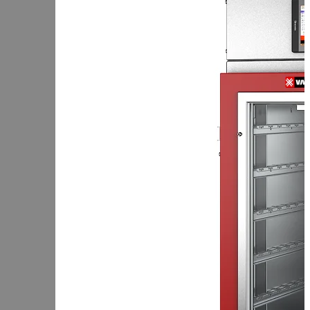
Чеченская Республика
Чувашская Республика
Я
Ямало-Ненецкий АО
Ярославская область
Сервис:
+7 (969) 714-91-17
Корзина
В корзине
Итого :
1 237 000 р
Оформить заказ
Оборудование для копчения
Каталог
Цех под ключ
Семинары
Контакты
Стать дилером
Цеха России