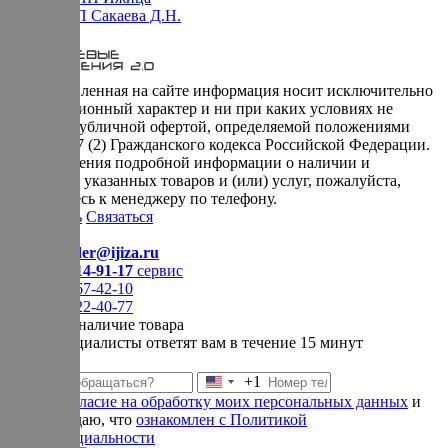
Оферта ИП Сакаева Д.Н.
* представленная на сайте информация носит исключительно
информационный характер и ни при каких условиях не
является публичной офертой, определяемой положениями
Статьи 437 (2) Гражданского кодекса Российской Федерации.
Для получения подробной информации о наличии и
стоимости указанных товаров и (или) услуг, пожалуйста,
обращайтесь к менеджеру по телефону.
Позвонить
Связаться
Контакты
E-mail:
order@ijiza.ru
+7 (969) 714-91-17
cервис
+7 (812) 467-42-10
+7 (905) 222-40-77
Уточнить наличие товара
Наши специалисты ответят вам в течение 15 минут
+1
Соединенные
Даю
согласие на обработку моих персональных данных
и
Штаты
подтверждаю, что
ознакомлен с Политикой
+1
конфиденциальности