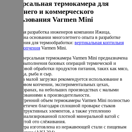
Универсальная термокамера для
домашнего и коммерческого
использования Varmen Mini
Уникальная разработка инженеров компании Ижица,
созданная на основании многолетнего опыта в разработке
оборудования для термообработки:
вертикальная коптильня
горячего копчения
Varmen Mini.
Универсальная термокамера Varmen Mini предназначена
для выполнения базовых операций термической и
дымовой обработки продуктов питания, таких как мясо,
птица, рыба и сыр.
Из-за малой загрузки рекомендуется использование в
бытовом копчении, экспериментальных цехах,
ресторанах, на небольших производствах с малыми
требованиями к производительности.
Внутренний объем термокамеры Varmen Mini полностью
герметичен благодаря сплошной проварке стыков
конструктивных элементов, а также утеплению
специализированной плотной минеральной ватой с
защитой ото слёживания.
Камера изготовлена из нержавеющей стали с пищевым