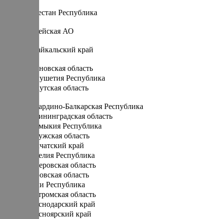
Д
Дагестан Республика
Е
Еврейская АО
З
Забайкальский край
И
Ивановская область
Ингушетия Республика
Иркутская область
К
Кабардино-Балкарская Республика
Калининградская область
Калмыкия Республика
Калужская область
Камчатский край
Карелия Республика
Кемеровская область
Кировская область
Коми Республика
Костромская область
Краснодарский край
Красноярский край