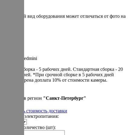
* итоговый вид оборудования может отличаться от фото на
сайте
Артикул: redmini
Cрочная сборка - 5 рабочих дней. Cтандартная сборка - 20
рабочих дней. *При срочной сборке в 5 рабочих дней
предусмотрена доплата 10% от стоимости камеры.
390 000 р.
Привезем в регион
"
Санкт-Петербург
"
Рассчитать стоимость доставки
Варианты электропитания:
Укажите количество (шт):
-
+