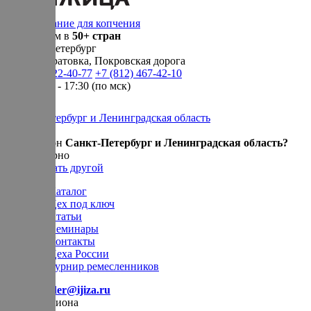
Оборудование для копчения
Доставляем в
50+ стран
г.
Санкт-Петербург
п. Новосаратовка, Покровская дорога
+7 (905) 222-40-77
+7 (812) 467-42-10
пн-пт 9:00 - 17:30 (по мск)
Санкт-Петербург и Ленинградская область
Ваш регион
Санкт-Петербург и Ленинградская область?
Да, все верно
Нет, выбрать другой
Каталог
Цех под ключ
Статьи
Семинары
Контакты
Цеха России
Турнир
ремесленников
E-mail:
order@ijiza.ru
Выбор региона