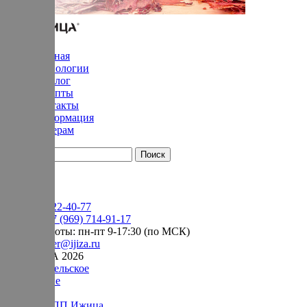
Главная
Технологии
Каталог
Рецепты
Контакты
Информация
Дилерам
YouTube
+7 (905) 222-40-77
Сервис:
+7 (969) 714-91-17
режим работы: пн-пт 9-17:30 (по МСК)
e-mail:
order@ijiza.ru
© ИЖИЦА 2026
Пользовательское
соглашение
Оферта НПП Ижица