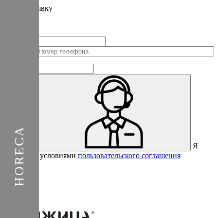
Подать
заявку
Заполните контактные данные, и мы отправим вам на WhatsApp
список с предприятиями, которые работают на термокамерах Varmen.
+1
Соединенные
Штаты
+1
Я
Отправить
согласен с условиями
пользовательского соглашения
Спасибо за вашу заявку!
В ближайшее время с вами
свяжется консультант.