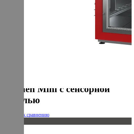
+7 (905) 222-40-77
+7 (812) 467-42-10
пн-пт 9:00 - 17:30 МСК
Корзина
В корзине
Итого :
1 237 000 р
Оформить заказ
Главная
Оборудование
Термокамера универсальная Varmen Mini с сенсорной
панелью
Термокамера универсальная
Varmen Mini с сенсорной
панелью
Добавить к сравнению
20 кг