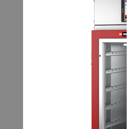
Чеченская Республика
Чувашская Республика
Я
Ямало-Ненецкий АО
Ярославская область
Сервис:
+7 (969) 714-91-17
Корзина
В корзине
Итого :
1 237 000 р
Оформить заказ
Оборудование для копчения
Каталог
Цех под ключ
Семинары
Контакты
Стать дилером
Цеха России