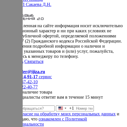
Оферта ИП Сакаева Д.Н.
* представленная на сайте информация носит исключительно
информационный характер и ни при каких условиях не
является публичной офертой, определяемой положениями
Статьи 437 (2) Гражданского кодекса Российской Федерации.
Для получения подробной информации о наличии и
стоимости указанных товаров и (или) услуг, пожалуйста,
обращайтесь к менеджеру по телефону.
Позвонить
Связаться
Контакты
E-mail:
order@ijiza.ru
+7 (969) 714-91-17
cервис
+7 (812) 467-42-10
+7 (905) 222-40-77
Уточнить наличие товара
Наши специалисты ответят вам в течение 15 минут
+1
Соединенные
Даю
согласие на обработку моих персональных данных
и
Штаты
подтверждаю, что
ознакомлен с Политикой
+1
конфиденциальности