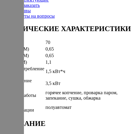
Как заказать
Отзывы
Ответы на вопросы
ТЕХНИЧЕСКИЕ ХАРАКТЕРИСТИКИ
Вес (КГ)
70
Ширина (М)
0,65
Глубина (М)
0,65
Высота (М)
1,1
Энергопотребление
1,5 кВт*ч
(КВт/Час)
Подключение
3,5 кВт
(КВт)
горячее копчение, проварка паром,
Режимы работы
запекание, сушка, обжарка
Степень
полуавтомат
автоматизации
ОПИСАНИЕ