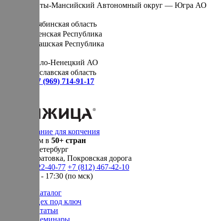
Ханты-Мансийский Автономный округ — Югра АО
Ч
Челябинская область
Чеченская Республика
Чувашская Республика
Я
Ямало-Ненецкий АО
Ярославская область
Сервис:
+7 (969) 714-91-17
Оборудование для копчения
Доставляем в
50+ стран
г.
Санкт-Петербург
п. Новосаратовка, Покровская дорога
+7 (905) 222-40-77
+7 (812) 467-42-10
пн-пт 9:00 - 17:30 (по мск)
Каталог
Цех под ключ
Статьи
Семинары