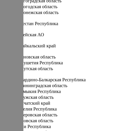
Волгоградская область
Вологодская область
Воронежская область
Д
Дагестан Республика
Е
Еврейская АО
З
Забайкальский край
И
Ивановская область
Ингушетия Республика
Иркутская область
К
Кабардино-Балкарская Республика
Калининградская область
Калмыкия Республика
Калужская область
Камчатский край
Карелия Республика
Кемеровская область
Кировская область
Коми Республика