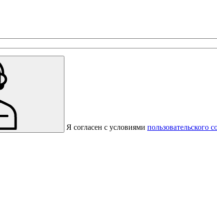
с предприятиями, которые работают на термокамерах Varmen.
Я согласен с условиями
пользовательского с
Спасибо за вашу заявку!
В ближайшее время с вами
свяжется консультант.