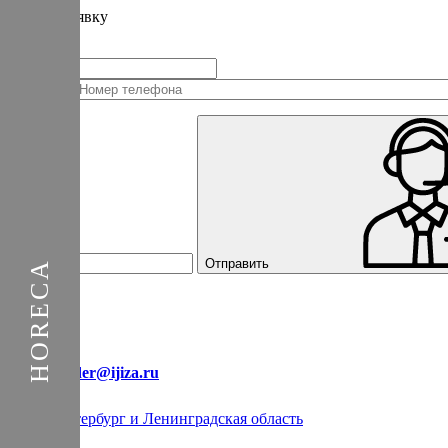
Подать
заявку
Заполните контактные данные, и мы отправим вам на WhatsApp список 
+1
Соединенные
Штаты
+1
Отправить
E-mail:
order@ijiza.ru
Санкт-Петербург и Ленинградская область