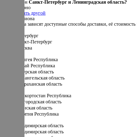
Ваш регион
Санкт-Петербург и Ленинградская область?
Да, все верно
Нет, выбрать другой
Выбор региона
От региона зависят доступные способы доставки, её стоимость 
Санкт-Петербург
Санкт-Петербург
Москва
А
Адыгея Республика
Алтай Республика
Амурская область
Архангельская область
Астраханская область
Б
Башкортостан Республика
Белгородская область
Брянская область
Бурятия Республика
В
Владимирская область
Владимирская область