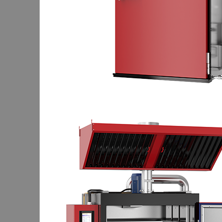
В корзине
Итого :
1 237 000 р
Оформить заказ
Главная
Оборудование
Стилизованный BBQ Смокер Varmen-Red-Dolly
Стилизованный BBQ Смокер V
Добавить к сравнению
100 кг