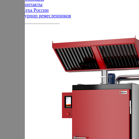
Контакты
Цеха России
Турнир
ремесленников
Корзина
В корзине
Итого :
1 237 000 р
Оформить заказ
Оборудование для копчения
Каталог
Цех под ключ
Семинары
Контакты
Стать дилером
Цеха России
+7 (905) 222-40-77
+7 (812) 467-42-10
пн-пт 9:00 - 17:30 МСК
Корзина