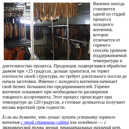
Вяление иногда
становится
одной из стадий
процесса
холодного
копчения,
которое
отличается от
горячего
способа уровнем
поддерживаемой
температуры и
длительностью процесса. Продукция, подвергшаяся обработке
дымом при +25 градусах, дольше храниться, не теряет
плотности своей структуры, но требует длительного посола до
начала заготовки. Именно с холодного копчения начинает
свой бизнес большинство предпринимателей. Горячее
копчение осваивают при необходимости расширения
товарного ассортимента. Этот процесс происходит при
температуре до 120 градусов, а готовые деликатесы получают
весьма короткий срок годности.
Если вы думаете, что лучше: купить установку горячего
копчения
с этой страницы сайта
или холодного ― с
экономической точки зрения, принципиальных различий нет.