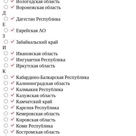
Вологодская область
Воронежская область
Д
Дагестан Республика
Е
Еврейская АО
З
Забайкальский край
И
Ивановская область
Ингушетия Республика
Иркутская область
К
Кабардино-Балкарская Республика
Калининградская область
Калмыкия Республика
Калужская область
Камчатский край
Карелия Республика
Кемеровская область
Кировская область
Коми Республика
Костромская область