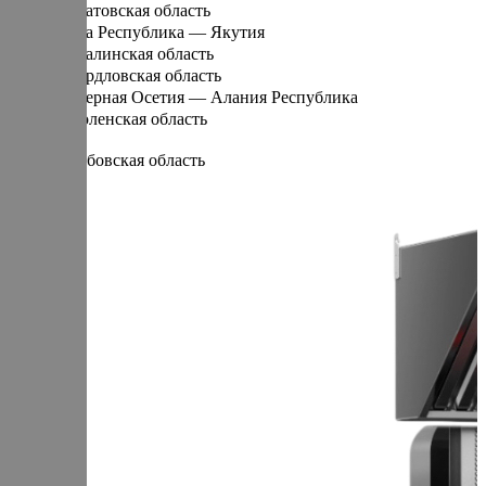
Саратовская область
Саха Республика — Якутия
Сахалинская область
Свердловская область
Северная Осетия — Алания Республика
Смоленская область
Т
Тамбовская область
Татарстан Республика
Тверская область
Томская область
Тульская область
Тыва Республика
Тюменская область
У
Удмуртская Республика
Ульяновская область
Х
Хабаровский край
Хакасия Республика
Ханты-Мансийский Автономный округ — Югра АО
Ч
Челябинская область