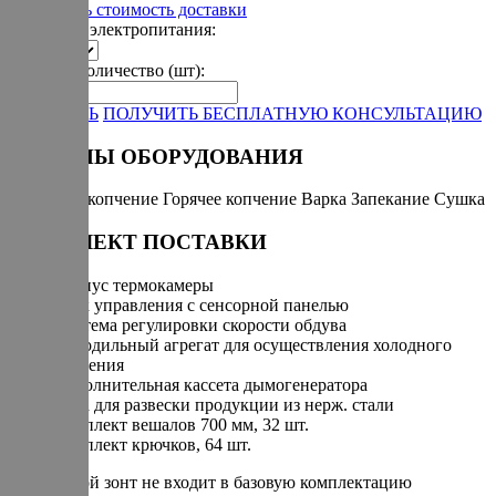
Рассчитать стоимость доставки
Варианты электропитания:
Укажите количество (шт):
-
+
ЗАКАЗАТЬ
ПОЛУЧИТЬ БЕСПЛАТНУЮ КОНСУЛЬТАЦИЮ
РЕЖИМЫ ОБОРУДОВАНИЯ
Холодное копчение
Горячее копчение
Варка
Запекание
Сушка
КОМПЛЕКТ ПОСТАВКИ
Корпус термокамеры
Блок управления с сенсорной панелью
Система регулировки скорости обдува
Холодильный агрегат для осуществления холодного
копчения
Дополнительная кассета дымогенератора
Рама для развески продукции из нерж. стали
Комплект вешалов 700 мм, 32 шт.
Комплект крючков, 64 шт.
* вытяжной зонт не входит в базовую комплектацию