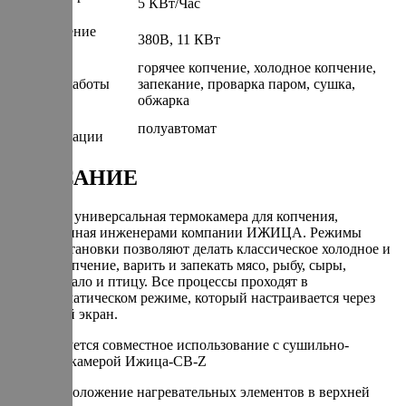
5 КВт/Час
(КВт/Час)
Подключение
380В, 11 КВт
(КВт)
горячее копчение, холодное копчение,
Режимы работы
запекание, проварка паром, сушка,
обжарка
Степень
полуавтомат
автоматизации
ОПИСАНИЕ
UNI-100 – универсальная термокамера для копчения,
разработанная инженерами компании ИЖИЦА. Режимы
работы установки позволяют делать классическое холодное и
горячее копчение, варить и запекать мясо, рыбу, сыры,
колбасы, сало и птицу. Все процессы проходят в
полуавтоматическом режиме, который настраивается через
сенсорный экран.
Рекомендуется совместное использование с cушильно-
вялочной камерой Ижица-СВ-Z
Расположение нагревательных элементов в верхней