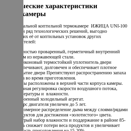
Технические характеристики
термокамеры
В универсальной коптильной термокамере ИЖИЦА UNI-100
реализован ряд технологических решений, выгодно
отличающих её от коптильных установок других
производителей:
Полностью проваренный, герметичный внутренний
объем из нержавеющей стали.
Силиконовый термостойкий уплотнитель двери
обеспечивают, долговечен и обеспечивает плотное
закрытие двери Препятствуют распространению запаха
дыма во время приготовления.
ТЭНы расположены в верхней части корпуса камеры.
Плавная регулировка скорости воздушного потока,
температуры и влажности.
Встроенный холодильный агрегат.
Ресурс двигателя увеличен до 5 лет.
Равномерное распределение дыма между слоями/рядами
продуктов для достижения «золотистого» цвета.
Быстрый набор влажности и поддержание в районе 85-
100% снижает потери веса продуктов и увеличивает
скорость приготовления на 15-20%.