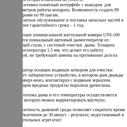
Интуитивно понятный интерфейс с выводом для
параметров работы аппарата. Возможность создать 99
программ по 99 шагам.
Бесплатное обслуживание и поставка запасных частей в
течение гарантийного срока – 1 год.
В конструкции универсальной коптильной камеры UNI-100
используется уникальный щеповый дымогенератор из
нержавеющей стали, с системой очистки дыма. Толщина
стали дымогенератора 1,5 мм, что делает его работу
долговечной, не требующей замены на протяжении долгих
лет.
Дымогенератор оснащен водяным затвором для очистки
дыма. Имеет лабиринтное устройство, в котором дым дважды
проходит вверх-вниз, контактируя с водяным зеркалом,
поглощающим вредные продукты пиролиза древесины.
Регуляция потока дыма и его температуры осуществляется
заслонкой, которую можно корректировать вручную.
Высокая плотность дымовой среды позволяет сократить время
обработки/копчения до 30 минут – результат, недостижимый в
других коптильных агрегатах!