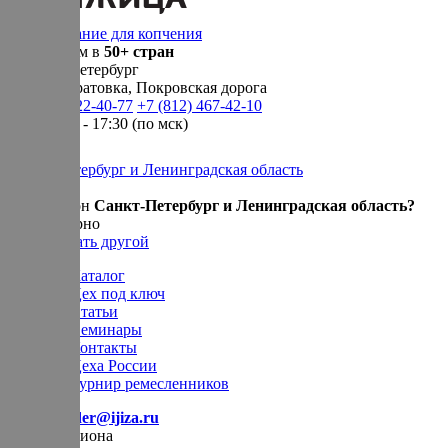
Оборудование для копчения
Доставляем в
50+ стран
г.
Санкт-Петербург
п. Новосаратовка, Покровская дорога
+7 (905) 222-40-77
+7 (812) 467-42-10
пн-пт 9:00 - 17:30 (по мск)
Санкт-Петербург и Ленинградская область
Ваш регион
Санкт-Петербург и Ленинградская область?
Да, все верно
Нет, выбрать другой
Каталог
Цех под ключ
Статьи
Семинары
Контакты
Цеха России
Турнир
ремесленников
E-mail:
order@ijiza.ru
Выбор региона