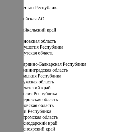
Д
Дагестан Республика
Е
Еврейская АО
З
Забайкальский край
И
Ивановская область
Ингушетия Республика
Иркутская область
К
Кабардино-Балкарская Республика
Калининградская область
Калмыкия Республика
Калужская область
Камчатский край
Карелия Республика
Кемеровская область
Кировская область
Коми Республика
Костромская область
Краснодарский край
Красноярский край