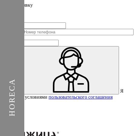
Подать
заявку
Заполните контактные данные, и мы отправим вам на WhatsApp
список с предприятиями, которые работают на термокамерах Varmen.
+1
Соединенные
Штаты
+1
Я
Отправить
согласен с условиями
пользовательского соглашения
Спасибо за вашу заявку!
В ближайшее время с вами
свяжется консультант.