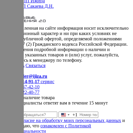
Оферта НПП Ижица
Оферта ИП Сакаева Д.Н.
* представленная на сайте информация носит исключительно
информационный характер и ни при каких условиях не
является публичной офертой, определяемой положениями
Статьи 437 (2) Гражданского кодекса Российской Федерации.
Для получения подробной информации о наличии и
стоимости указанных товаров и (или) услуг, пожалуйста,
обращайтесь к менеджеру по телефону.
Позвонить
Связаться
Контакты
E-mail:
order@ijiza.ru
+7 (969) 714-91-17
cервис
+7 (812) 467-42-10
+7 (905) 222-40-77
Уточнить наличие товара
Наши специалисты ответят вам в течение 15 минут
+1
Соединенные
Даю
согласие на обработку моих персональных данных
и
Штаты
подтверждаю, что
ознакомлен с Политикой
+1
конфиденциальности