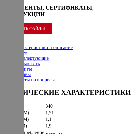
ДОКУМЕНТЫ, СЕРТИФИКАТЫ,
ИНСТРУКЦИИ
СКАЧАТЬ ФАЙЛЫ
Характеристики и описание
Видео
Комплектующие
Как заказать
Рецепты
Отзывы
Ответы на вопросы
ТЕХНИЧЕСКИЕ ХАРАКТЕРИСТИКИ
Вес (КГ)
340
Ширина (М)
1,51
Глубина (М)
1,1
Высота (М)
1,9
Энергопотребление