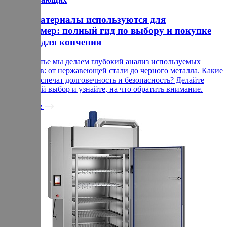
Какие материалы используются для
термокамер: полный гид по выбору и покупке
камеры для копчения
В этой статье мы делаем глубокий анализ используемых
материалов: от нержавеющей стали до черного металла. Какие
из них обеспечат долговечность и безопасность? Делайте
осознанный выбор и узнайте, на что обратить внимание.
Подробнее