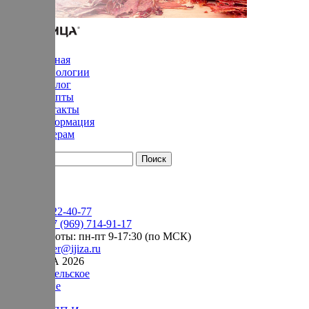
Главная
Технологии
Каталог
Рецепты
Контакты
Информация
Дилерам
YouTube
+7 (905) 222-40-77
Сервис:
+7 (969) 714-91-17
режим работы: пн-пт 9-17:30 (по МСК)
e-mail:
order@ijiza.ru
© ИЖИЦА 2026
Пользовательское
соглашение