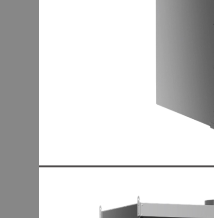
+7 (905) 222-40-77
+7 (812) 467-42-10
пн-пт 9:00 - 17:30 МСК
Корзина
В корзине
Итого :
1 237 000 р
Оформить заказ
Главная
Оборудование
Универсальная термокамера ИЖИЦА UNI-100
Универсальная термокамера
ИЖИЦА UNI-100
Добавить к сравнению
100 кг