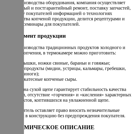
Кроме производства оборудования, компания осуществляет
гарантийный и постгарантийный ремонт, поставку запчастей,
поддержку покупателей информацией о технологиях
производства копченой продукции, делится рецептурами и
проводит семинары для покупателей.
Ассортимент продукции
Кроме производства традиционных продуктов холодного и
горячего копчения, в термокамере можно приготовить:
ребрышки, ножки свиные, бараньи и говяжьи;
морепродукты (мидии, устрицы, кальмары, гребешки,
осьминоги);
деликатесные копченые сыры.
Копчение на сухой щепе гарантирует стабильность качества
продукции, отсутствие «горчения» и «кисления» характерных
для продуктов, коптившихся на увлажненной щепе.
Производитель оставляет право вносить незначительные
изменения в конструкцию без предупреждения покупателя.
ЭКОНОМИЧЕСКОЕ ОПИСАНИЕ