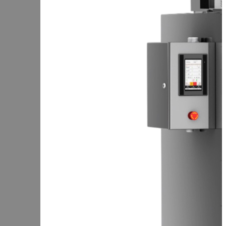
Чеченская Республика
Чувашская Республика
Я
Ямало-Ненецкий АО
Ярославская область
Сервис:
+7 (969) 714-91-17
Корзина
В корзине
Итого :
1 237 000 р
Оформить заказ
Оборудование для копчения
Каталог
Цех под ключ
Семинары
Контакты
Стать дилером
Цеха России