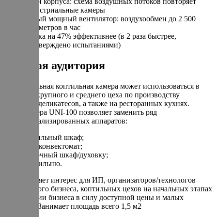
части корпуса: схема воздушных потоков повторяет
индустриальные камеры
Новый мощный вентилятор: воздухообмен до 2 500
кубометров в час
Сушка на 47% эффективнее (в 2 раза быстрее,
подтверждено испытаниями)
Целевая аудитория
Универсальная коптильная камера может использоваться в
условиях крупного и среднего цеха по производству
копченых деликатесов, а также на ресторанных кухнях.
Термокамера UNI-100 позволяет заменить ряд
узкоспециализированных аппаратов:
сушильный шкаф;
пароконвектомат;
жарочный шкаф/духовку;
коптильню.
Представляет интерес для ИП, организаторов/технологов
ресторанного бизнеса, коптильных цехов на начальных этапах
организации бизнеса в силу доступной цены и малых
размеров. Занимает площадь всего 1,5 м2