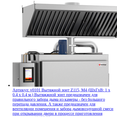
Артикул: v0101
Вытяжной зонт Z115, М4 (ШхГхВ: 1 х
0.4 х 0.4 м.)
Вытяжжной зонт предназначен для
правильного забора дыма из камеры - без большого
перепада давления. А также предназначен для
вентиляции помещения и забора дымовоздушной смеси
при открывании двери в процессе приготовления