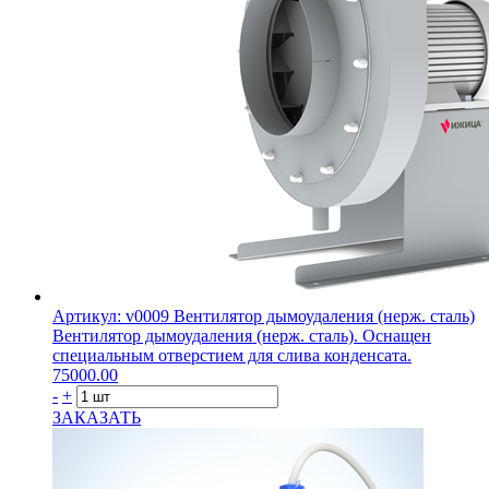
Артикул: v0009
Вентилятор дымоудаления (нерж. сталь)
Вентилятор дымоудаления (нерж. сталь). Оснащен
специальным отверстием для слива конденсата.
75000.00
-
+
ЗАКАЗАТЬ