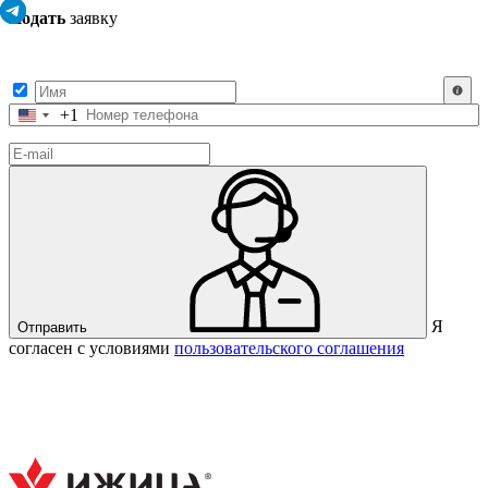
Подать
заявку
Заполните контактные данные, и мы отправим вам на WhatsApp
список с предприятиями, которые работают на термокамерах Varmen.
+1
Соединенные
Штаты
+1
Я
Отправить
согласен с условиями
пользовательского соглашения
Спасибо за вашу заявку!
В ближайшее время с вами
свяжется консультант.