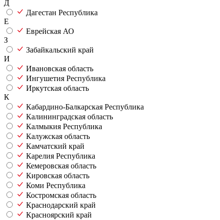
Д
Дагестан Республика
Е
Еврейская АО
З
Забайкальский край
И
Ивановская область
Ингушетия Республика
Иркутская область
К
Кабардино-Балкарская Республика
Калининградская область
Калмыкия Республика
Калужская область
Камчатский край
Карелия Республика
Кемеровская область
Кировская область
Коми Республика
Костромская область
Краснодарский край
Красноярский край