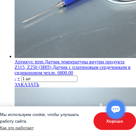
Артикул: term
Датчик температуры внутри продукта
Z115, Z250 (ЗИП)
Датчик с платиновым сердечниким в
силиконовом чехле.
6800.00
-
+
ЗАКАЗАТЬ
Мы используем cookie, чтобы улучшать
Хорошо
работу сайта.
ОТВЕТЬТЕ НА 3 ВОПРОСА
Как это работает
«Подберите оборудование»