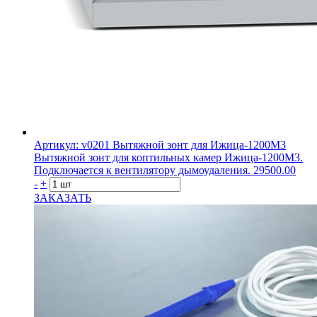
Артикул: v0201
Вытяжной зонт для Ижица-1200М3
Вытяжной зонт для коптильных камер Ижица-1200М3.
Подключается к вентилятору дымоудаления.
29500.00
-
+
ЗАКАЗАТЬ