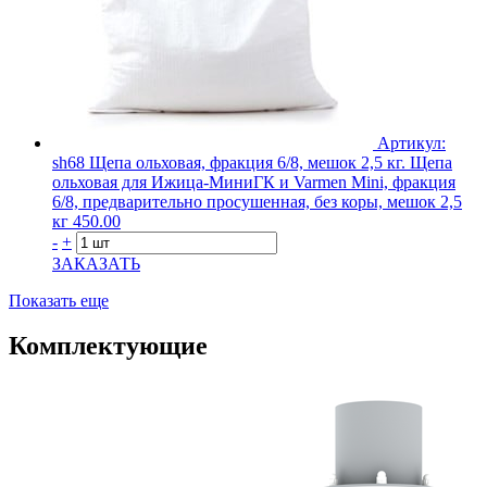
Артикул:
sh68
Щепа ольховая, фракция 6/8, мешок 2,5 кг.
Щепа
ольховая для Ижица-МиниГК и Varmen Mini, фракция
6/8, предварительно просушенная, без коры, мешок 2,5
кг
450.00
-
+
ЗАКАЗАТЬ
Показать еще
Комплектующие