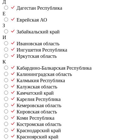
Д
Дагестан Республика
Е
Еврейская АО
З
Забайкальский край
И
Ивановская область
Ингушетия Республика
Иркутская область
К
Кабардино-Балкарская Республика
Калининградская область
Калмыкия Республика
Калужская область
Камчатский край
Карелия Республика
Кемеровская область
Кировская область
Коми Республика
Костромская область
Краснодарский край
Красноярский край