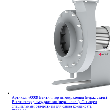
Артикул: v0009
Вентилятор дымоудаления (нерж. сталь)
Вентилятор дымоудаления (нерж. сталь). Оснащен
специальным отверстием для слива конденсата.