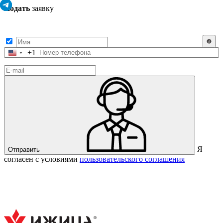
Подать
заявку
Заполните контактные данные, и мы отправим вам на WhatsApp
список с предприятиями, которые работают на термокамерах Varmen.
+1
Соединенные
Штаты
+1
Я
Отправить
согласен с условиями
пользовательского соглашения
Спасибо за вашу заявку!
В ближайшее время с вами
свяжется консультант.