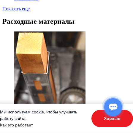
Показать еще
Расходные материалы
Мы используем cookie, чтобы улучшать
Хорошо
работу сайта.
Артикул: brus
Брусок
ОТВЕТЬТЕ НА 3 ВОПРОСА
для копчения 80х80х600 мм. ОЛЬХА
Брусок для
Как это работает
«Подберите оборудование»
копчения 80х80х600 мм. ОЛЬХА для дымогенератора