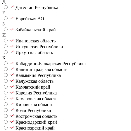
Д
Дагестан Республика
Е
Еврейская АО
З
Забайкальский край
И
Ивановская область
Ингушетия Республика
Иркутская область
К
Кабардино-Балкарская Республика
Калининградская область
Калмыкия Республика
Калужская область
Камчатский край
Карелия Республика
Кемеровская область
Кировская область
Коми Республика
Костромская область
Краснодарский край
Красноярский край