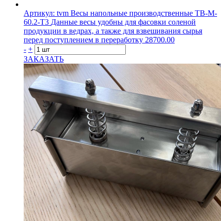
Артикул: tvm
Весы напольные производственные ТВ-M-
60.2-T3
Данные весы удобны для фасовки соленой
продукции в ведрах, а также для взвешивания сырья
перед поступлением в переработку
28700.00
-
+
ЗАКАЗАТЬ