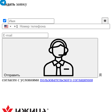
Подать
заявку
Заполните контактные данные, и мы отправим вам на WhatsApp
список с предприятиями, которые работают на термокамерах Varmen.
+1
Соединенные
Штаты
+1
Я
Отправить
согласен с условиями
пользовательского соглашения
Спасибо за вашу заявку!
В ближайшее время с вами
свяжется консультант.