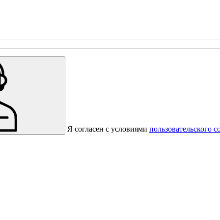
с предприятиями, которые работают на термокамерах Varmen.
Я согласен с условиями
пользовательского с
Спасибо за вашу заявку!
В ближайшее время с вами
свяжется консультант.