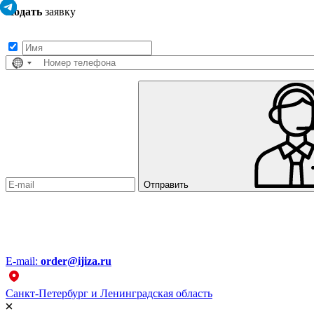
Подать
заявку
Заполните контактные данные, и мы отправим вам на WhatsApp список 
Страна
не
выбрана
Отправить
E-mail:
order@ijiza.ru
Санкт-Петербург и Ленинградская область